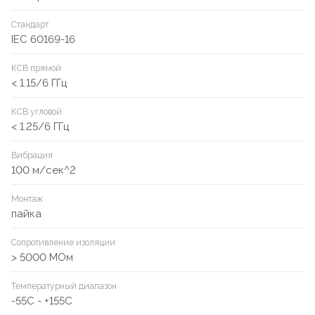
Стандарт
IEC 60169-16
КСВ прямой
< 1.15/6 ГГц
КСВ угловой
< 1.25/6 ГГц
Вибрация
100 м/сек^2
Монтаж
пайка
Сопротивление изоляции
> 5000 МОм
Температурный диапазон
-55C - +155C