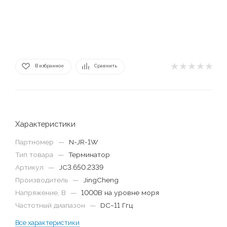
В избранное
Сравнить
Характеристики
Партномер
—
N-JR-1W
Тип товара
—
Терминатор
Артикул
—
JC3.650.2339
Производитель
—
JingCheng
Напряжение, В
—
1000В на уровне моря
Частотный диапазон
—
DC~11 Ггц
Все характеристики