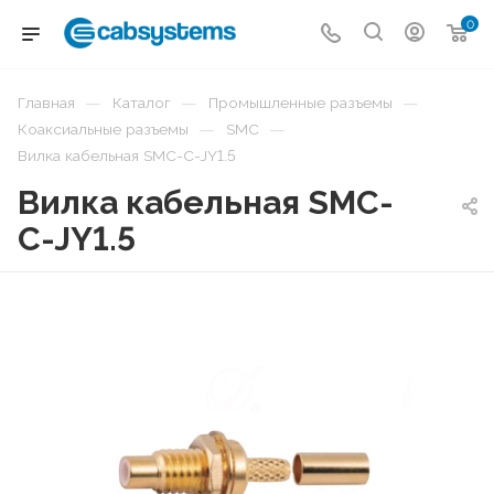
0
—
—
—
Главная
Каталог
Промышленные разъемы
—
—
Коаксиальные разъемы
SMC
Вилка кабельная SMC-C-JY1.5
Вилка кабельная SMC-
C-JY1.5