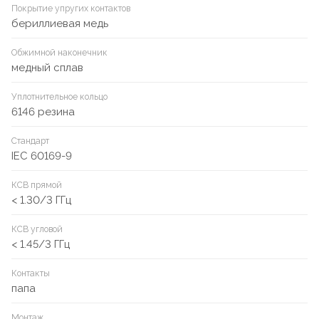
Покрытие упругих контактов
бериллиевая медь
Обжимной наконечник
медный сплав
Уплотнительное кольцо
6146 резина
Стандарт
IEC 60169-9
КСВ прямой
< 1.30/3 ГГц
КСВ угловой
< 1.45/3 ГГц
Контакты
папа
Монтаж