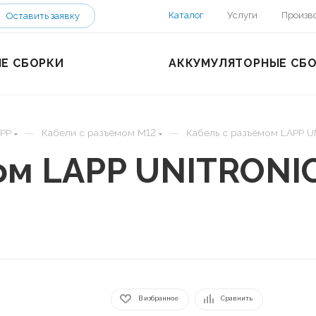
Каталог
Услуги
Произв
Оставить заявку
Е СБОРКИ
АККУМУЛЯТОРНЫЕ СБ
—
—
PP
Кабели с разъёмом M12
Кабель с разъёмом LAPP 
ом LAPP UNITRONI
В избранное
Сравнить