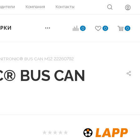
одители
Компания
Контакты
ОРКИ
0
0
0
UNITRONIC® BUS CAN M12 22260792
C® BUS CAN