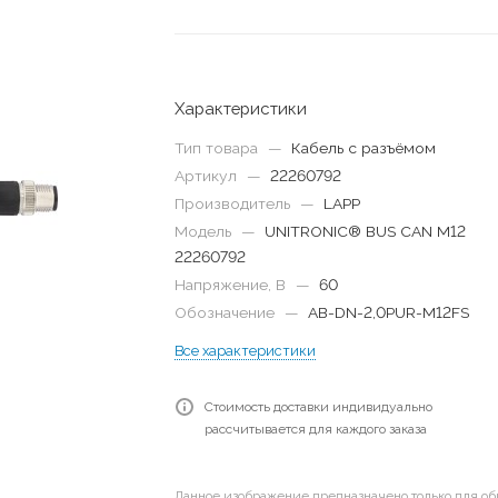
Характеристики
Тип товара
—
Кабель с разъёмом
Артикул
—
22260792
Производитель
—
LAPP
Модель
—
UNITRONIC® BUS CAN M12
22260792
Напряжение, В
—
60
Обозначение
—
AB-DN-2,0PUR-M12FS
Все характеристики
Стоимость доставки индивидуально
рассчитывается для каждого заказа
Данное изображение предназначено только для об