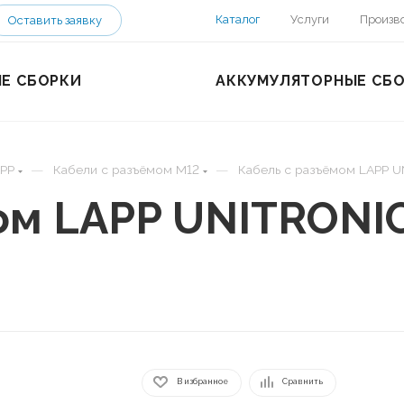
Каталог
Услуги
Произв
Оставить заявку
Е СБОРКИ
АККУМУЛЯТОРНЫЕ СБ
—
—
PP
Кабели с разъёмом M12
Кабель с разъёмом LAPP 
мом LAPP UNITRONI
В избранное
Сравнить