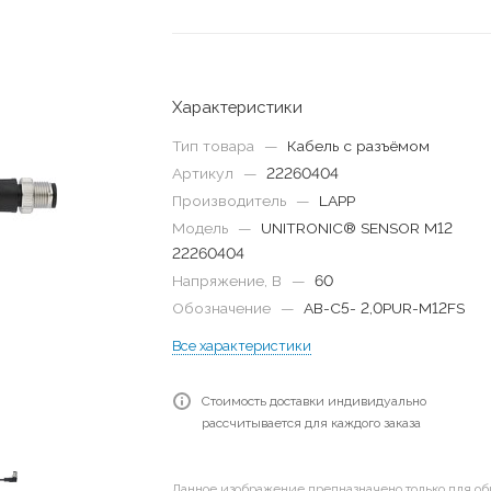
Характеристики
Тип товара
—
Кабель с разъёмом
Артикул
—
22260404
Производитель
—
LAPP
Модель
—
UNITRONIC® SENSOR M12
22260404
Напряжение, В
—
60
Обозначение
—
AB-C5- 2,0PUR-M12FS
Все характеристики
Стоимость доставки индивидуально
рассчитывается для каждого заказа
Данное изображение предназначено только для об