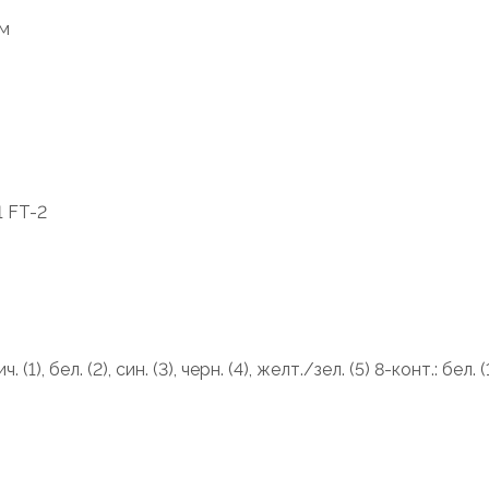
ам
1 FT-2
ч. (1), бел. (2), син. (3), черн. (4), желт./зел. (5) 8-конт.: бел. (