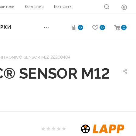
одители
Компания
Контакты
ОРКИ
0
0
0
UNITRONIC® SENSOR M12 22260404
C® SENSOR M12