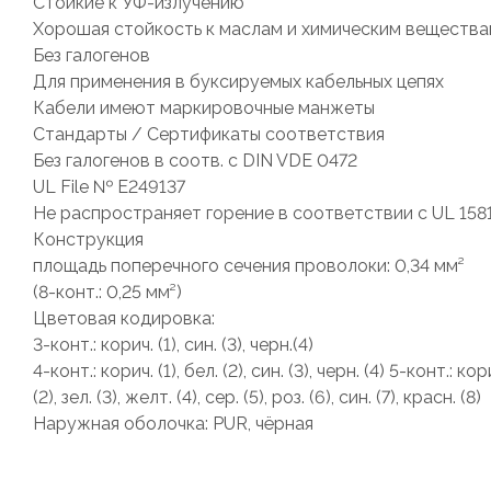
Стойкие к УФ-излучению
Хорошая стойкость к маслам и химическим веществ
Без галогенов
Для применения в буксируемых кабельных цепях
Кабели имеют маркировочные манжеты
Стандарты / Сертификаты соответствия
Без галогенов в соотв. с DIN VDE 0472
UL File № E249137
Не распространяет горение в соответствии с UL 158
Конструкция
площадь поперечного сечения проволоки: 0,34 мм²
(8-конт.: 0,25 мм²)
Цветовая кодировка:
3-конт.: корич. (1), син. (3), черн.(4)
4-конт.: корич. (1), бел. (2), син. (3), черн. (4) 5-конт.: кори
(2), зел. (3), желт. (4), сер. (5), роз. (6), син. (7), красн. (8)
Наружная оболочка: PUR, чёрная