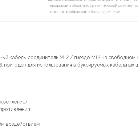
информации обратитесь к технической документац
изменять изображение без уведомления.
ый кабель, соединитель М12 / гнездо М12 на свободном 
, пригоден для использования в буксируемых кабельных 
 крепление)
опротивления
им воздействием