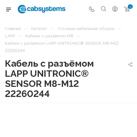
0
—
—
—
Главная
Каталог
Готовые кабельные сборки
—
—
LAPP
Кабели с разъёмом M8
Кабель с разъёмом LAPP UNITRONIC® SENSOR M8-M12
22260244
Кабель с разъёмом
LAPP UNITRONIC®
SENSOR M8-M12
22260244