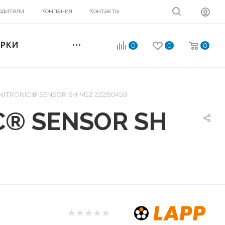
одители
Компания
Контакты
ОРКИ
0
0
0
UNITRONIC® SENSOR SH M12 22260459
C® SENSOR SH