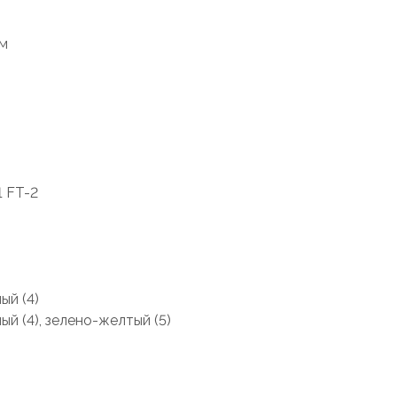
ам
1 FT-2
ый (4)
ный (4), зелено-желтый (5)