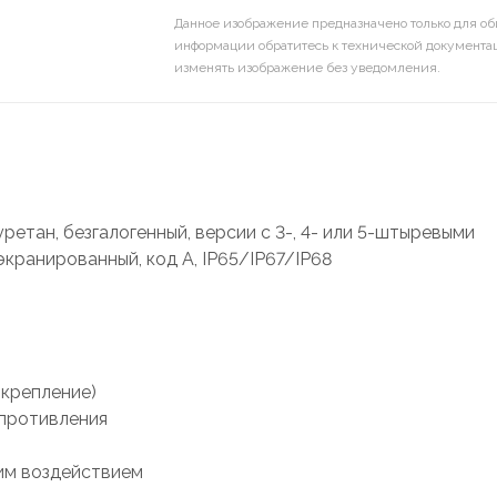
Данное изображение предназначено только для об
информации обратитесь к технической документац
изменять изображение без уведомления.
етан, безгалогенный, версии с 3-, 4- или 5-штыревыми
экранированный, код А, IP65/IP67/IP68
 крепление)
опротивления
им воздействием