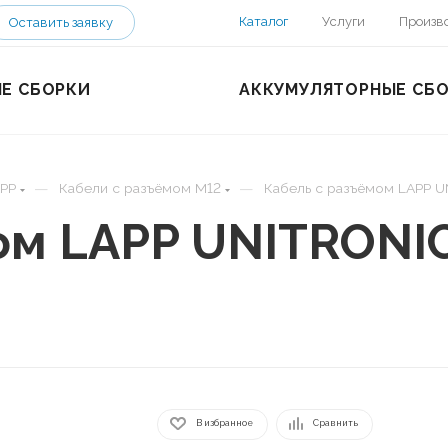
Каталог
Услуги
Произв
Оставить заявку
Е СБОРКИ
АККУМУЛЯТОРНЫЕ СБ
—
—
PP
Кабели с разъёмом M12
Кабель с разъёмом LAPP 
ом LAPP UNITRONI
В избранное
Сравнить