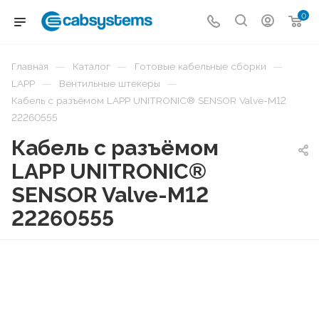
0
—
—
—
Главная
Каталог
Готовые кабельные сборки
—
—
LAPP
Вентильные штекеры
Кабель с разъёмом LAPP UNITRONIC® SENSOR Valve-M12
22260555
Кабель с разъёмом
LAPP UNITRONIC®
SENSOR Valve-M12
22260555