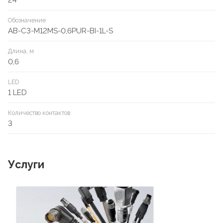
24
Обозначение
AB-C3-M12MS-0,6PUR-BI-1L-S
Длина, м
0,6
LED
1 LED
Количество контактов
3
Услуги