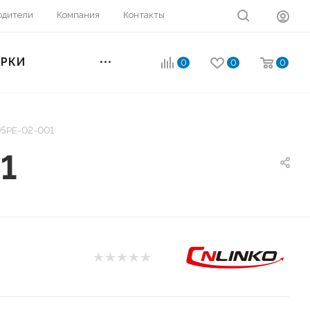
одители
Компания
Контакты
ОРКИ
0
0
0
05PE-02-001
1