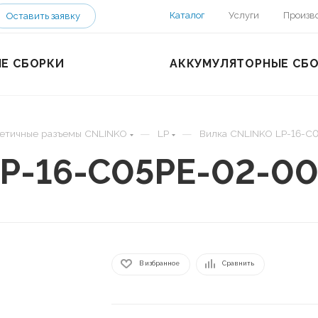
Каталог
Услуги
Произв
Оставить заявку
Е СБОРКИ
АККУМУЛЯТОРНЫЕ СБ
—
—
етичные разъемы CNLINKO
LP
Вилка CNLINKO LP-16-C
P-16-C05PE-02-00
В избранное
Сравнить