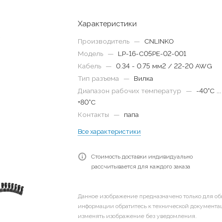
Характеристики
Производитель
—
CNLINKO
Модель
—
LP-16-C05PE-02-001
Кабель
—
0.34 - 0.75 мм2 / 22-20 AWG
Тип разъема
—
Вилка
Диапазон рабочих температур
—
-40°С ...
+80°С
Контакты
—
папа
Все характеристики
Стоимость доставки индивидуально
рассчитывается для каждого заказа
Данное изображение предназначено только для об
информации обратитесь к технической документац
изменять изображение без уведомления.