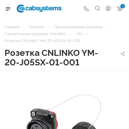
0
—
—
—
Главная
Каталог
Промышленные разъемы
—
—
Герметичные разъемы CNLINKO
YM
Розетка CNLINKO YM-20-J05SX-01-001
Розетка CNLINKO YM-
20-J05SX-01-001