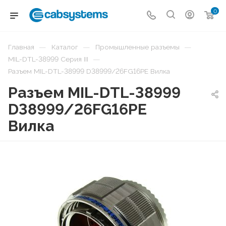
0
—
—
—
Главная
Каталог
Промышленные разъемы
—
MIL-DTL-38999 Серия III
Разъем MIL-DTL-38999 D38999/26FG16PE Вилка
Разъем MIL-DTL-38999
D38999/26FG16PE
Вилка