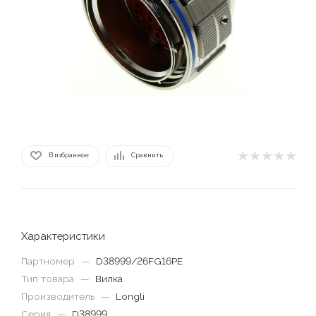
В избранное
Сравнить
Характеристики
Партномер
—
D38999/26FG16PE
Тип товара
—
Вилка
Производитель
—
Longli
Серия
—
D38999