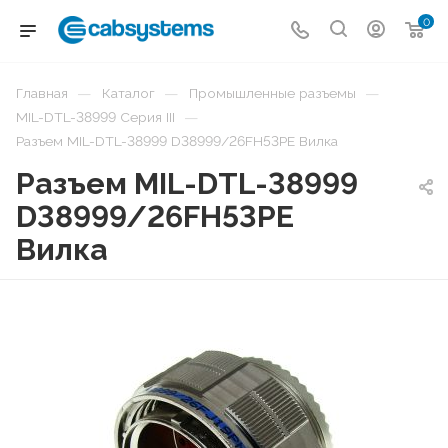
0
—
—
—
Главная
Каталог
Промышленные разъемы
—
MIL-DTL-38999 Серия III
Разъем MIL-DTL-38999 D38999/26FH53PE Вилка
Разъем MIL-DTL-38999
D38999/26FH53PE
Вилка