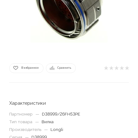
В избранное
Сравнить
Характеристики
Партномер
—
D38999/26FH53PE
Тип товара
—
Вилка
Производитель
—
Longli
Серия
—
D38999