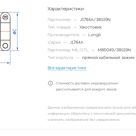
Характеристики
Партномер
—
J1784A/38S19N
Тип товара
—
Хвостовик
Производитель
—
Longli
Серия
—
J1784A
Партномер MIL-DTL
—
M85049/38S19N
Тип корпуса
—
прямой кабельный зажим
Все характеристики
Стоимость доставки индивидуально
рассчитывается для каждого заказа
Данное изображение предназначено только для об
информации обратитесь к технической документац
изменять изображение без уведомления.