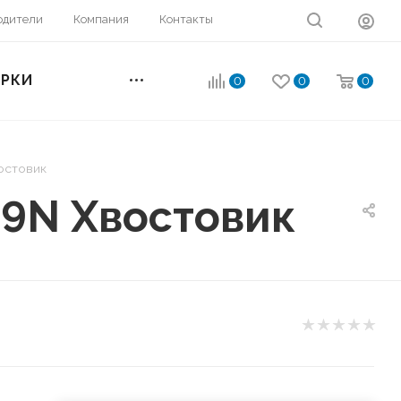
одители
Компания
Контакты
ОРКИ
0
0
0
остовик
19N Хвостовик