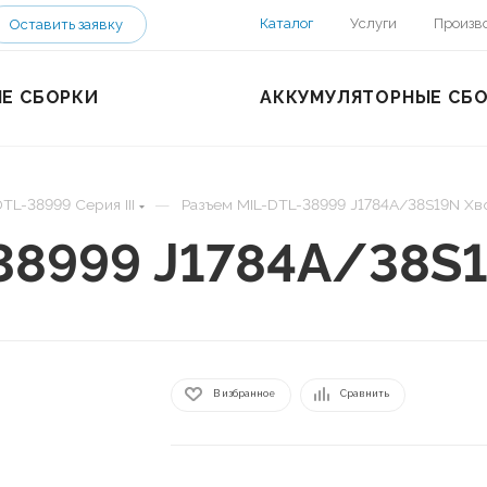
Каталог
Услуги
Произв
Оставить заявку
Е СБОРКИ
АККУМУЛЯТОРНЫЕ СБ
—
TL-38999 Серия III
Разъем MIL-DTL-38999 J1784A/38S19N Хв
38999 J1784A/38S
В избранное
Сравнить