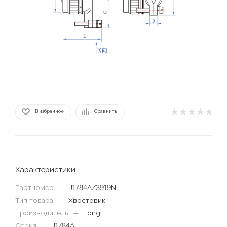
В избранное
Сравнить
Характеристики
Партномер
—
J1784A/3919N
Тип товара
—
Хвостовик
Производитель
—
Longli
Серия
—
J1784A