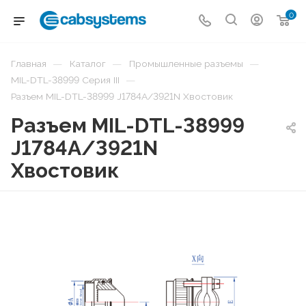
0
—
—
—
Главная
Каталог
Промышленные разъемы
—
MIL-DTL-38999 Серия III
Разъем MIL-DTL-38999 J1784A/3921N Хвостовик
Разъем MIL-DTL-38999
J1784A/3921N
Хвостовик