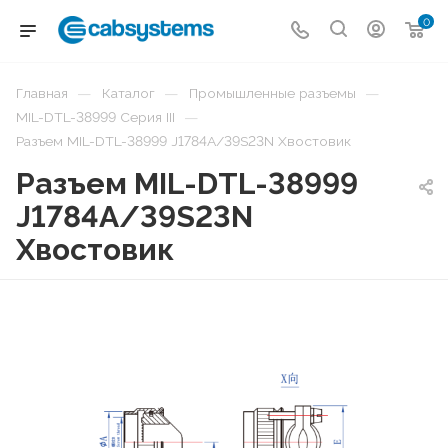
0
—
—
—
Главная
Каталог
Промышленные разъемы
—
MIL-DTL-38999 Серия III
Разъем MIL-DTL-38999 J1784A/39S23N Хвостовик
Разъем MIL-DTL-38999
J1784A/39S23N
Хвостовик