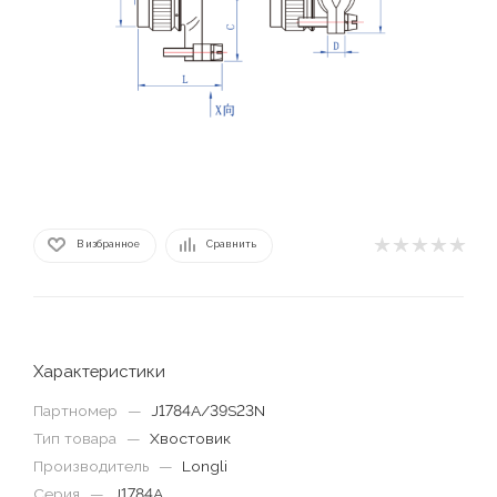
В избранное
Сравнить
Характеристики
Партномер
—
J1784A/39S23N
Тип товара
—
Хвостовик
Производитель
—
Longli
Серия
—
J1784A