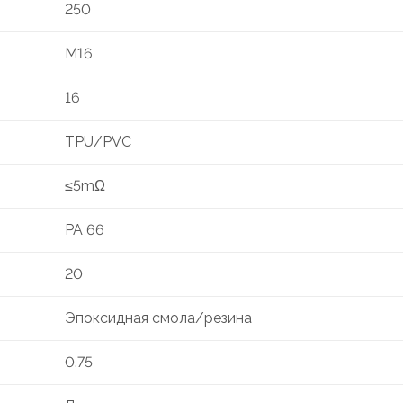
250
M16
16
TPU/PVC
≤5mΩ
PA 66
20
Эпоксидная смола/резина
0.75