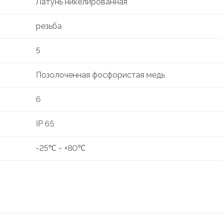
Латунь никелированная
резьба
5
Позолоченная фосфористая медь
6
IP 65
-25℃ ~ +80℃