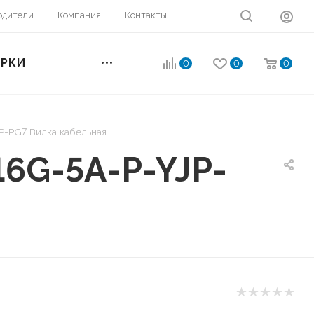
одители
Компания
Контакты
ОРКИ
0
0
0
-PG7 Вилка кабельная
6G-5A-P-YJP-