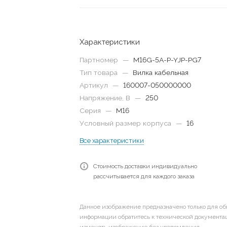
Характеристики
Партномер
—
M16G-5A-P-YJP-PG7
Тип товара
—
Вилка кабельная
Артикул
—
160007-050000000
Напряжение, В
—
250
Серия
—
M16
Условный размер корпуса
—
16
Все характеристики
Стоимость доставки индивидуально
рассчитывается для каждого заказа
Данное изображение предназначено только для об
информации обратитесь к технической документац
изменять изображение без уведомления.