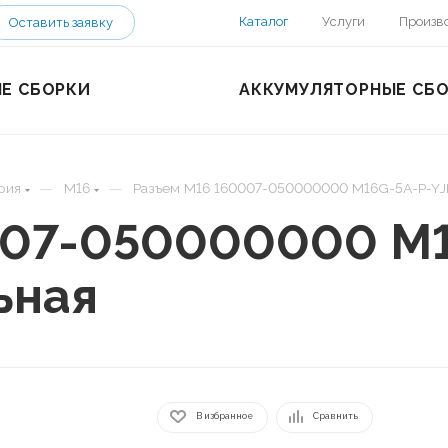
Каталог
Услуги
Произв
Оставить заявку
Е СБОРКИ
АККУМУЛЯТОРНЫЕ СБ
—
—
рия
M16
Разъем M16 160007-050000000 M16G-5A-P-YJP
007-050000000 M1
ьная
В избранное
Сравнить