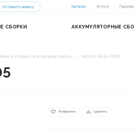
Каталог
Услуги
Произв
Оставить заявку
Е СБОРКИ
АККУМУЛЯТОРНЫЕ СБ
—
бели в сборке типа провод-плата
MOLEX 15132-0405
05
В избранное
Сравнить