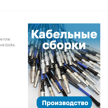
e row,
ve locks.