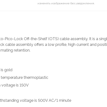
изменять изображение без уведомления.
-Pico-Lock Off-the-Shelf (OTS) cable assembly. It is a singl
k cable assembly offers a low profile, high current and positi
 mating retention.
 is gold
igh temperature thermoplastic
 voltage is 150V
ithstanding voltage is 500V AC/1 minute