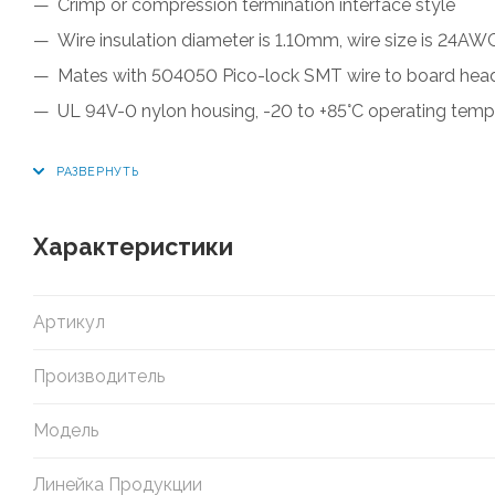
Crimp or compression termination interface style
Wire insulation diameter is 1.10mm, wire size is 24AW
Mates with 504050 Pico-lock SMT wire to board hea
UL 94V-0 nylon housing, -20 to +85°C operating temp
Характеристики
Артикул
Производитель
Модель
Линейка Продукции