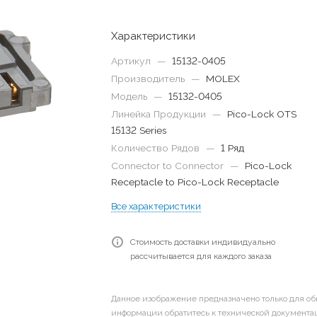
Характеристики
Артикул
—
15132-0405
Производитель
—
MOLEX
Модель
—
15132-0405
Линейка Продукции
—
Pico-Lock OTS
15132 Series
Количество Рядов
—
1 Ряд
Connector to Connector
—
Pico-Lock
Receptacle to Pico-Lock Receptacle
Все характеристики
Стоимость доставки индивидуально
рассчитывается для каждого заказа
Данное изображение предназначено только для об
информации обратитесь к технической документац