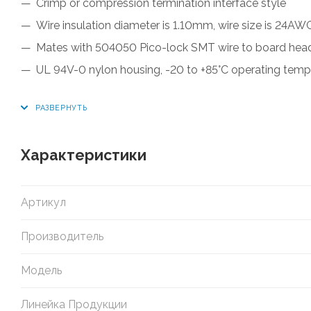
Crimp or compression termination interface style
Wire insulation diameter is 1.10mm, wire size is 24AW
Mates with 504050 Pico-lock SMT wire to board hea
UL 94V-0 nylon housing, -20 to +85°C operating temp
Характеристики
Артикул
Производитель
Модель
Линейка Продукции