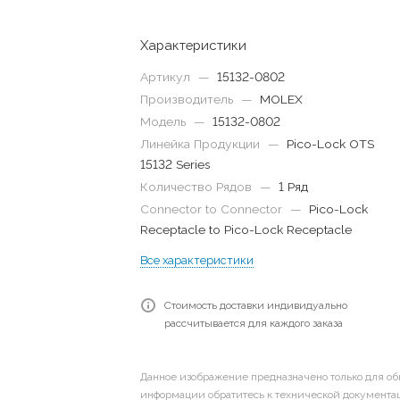
Характеристики
Артикул
—
15132-0802
Производитель
—
MOLEX
Модель
—
15132-0802
Линейка Продукции
—
Pico-Lock OTS
15132 Series
Количество Рядов
—
1 Ряд
Connector to Connector
—
Pico-Lock
Receptacle to Pico-Lock Receptacle
Все характеристики
Стоимость доставки индивидуально
рассчитывается для каждого заказа
Данное изображение предназначено только для об
информации обратитесь к технической документац