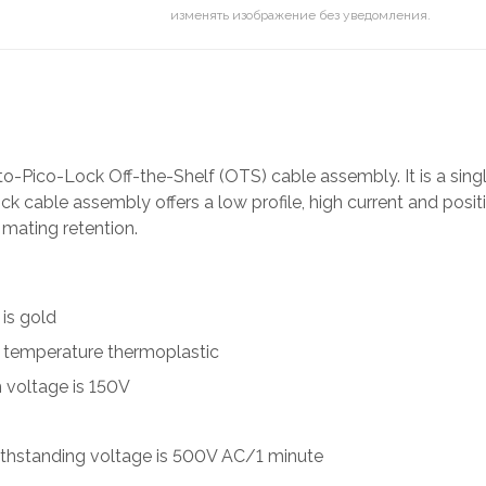
изменять изображение без уведомления.
-Pico-Lock Off-the-Shelf (OTS) cable assembly. It is a singl
k cable assembly offers a low profile, high current and positi
 mating retention.
 is gold
igh temperature thermoplastic
 voltage is 150V
ithstanding voltage is 500V AC/1 minute