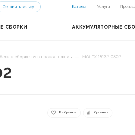
Каталог
Услуги
Произв
Оставить заявку
Е СБОРКИ
АККУМУЛЯТОРНЫЕ СБ
—
бели в сборке типа провод-плата
MOLEX 15132-0802
02
В избранное
Сравнить