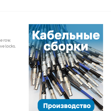
e row,
ve locks.