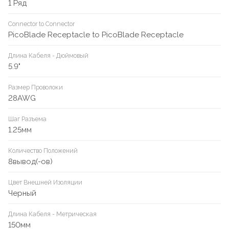
1 Ряд
Connector to Connector
PicoBlade Receptacle to PicoBlade Receptacle
Длина Кабеля - Дюймовый
5.9"
Размер Проволоки
28AWG
Шаг Разъема
1.25мм
Количество Положений
8вывод(-ов)
Цвет Внешней Изоляции
Черный
Длина Кабеля - Метрическая
150мм