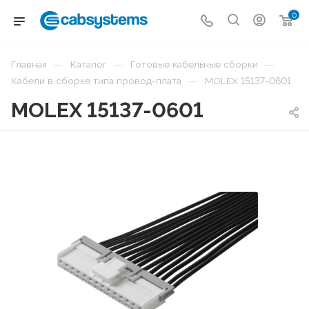
0
—
—
—
Главная
Каталог
Готовые кабельные сборки
—
Кабели в сборке типа провод-плата
MOLEX 15137-0601
MOLEX 15137-0601