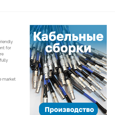
riendly
nt for
re
fully
he market