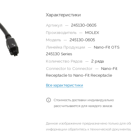
Характеристики
Артикул
—
245130-0605
Производитель
—
MOLEX
Модель
—
245130-0605
Линейка Продукции
—
Nano-Fit OTS
245130 Series
Количество Рядов
—
2 ряда
Connector to Connector
—
Nano-Fit
Receptacle to Nano-Fit Receptacle
Все характеристики
Стоимость доставки индивидуально
рассчитывается для каждого заказа
Данное изображение предназначено только для об
информации обратитесь к технической документац