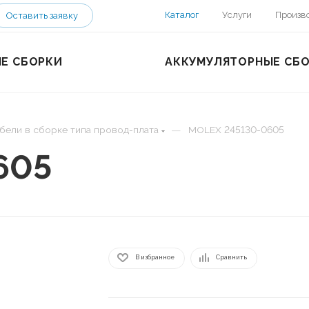
Каталог
Услуги
Произв
Оставить заявку
Е СБОРКИ
АККУМУЛЯТОРНЫЕ СБ
—
бели в сборке типа провод-плата
MOLEX 245130-0605
605
В избранное
Сравнить