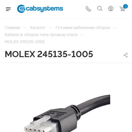
0
—
—
—
Главная
Каталог
Готовые кабельные сборки
—
Кабели в сборке типа провод-плата
MOLEX 245135-1005
MOLEX 245135-1005