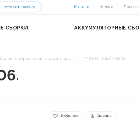
Каталог
Услуги
Произв
Оставить заявку
Е СБОРКИ
АККУМУЛЯТОРНЫЕ СБ
—
бели в сборке типа провод-плата
MOLEX 36922-0206.
06.
В избранное
Сравнить