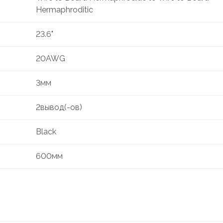
Hermaphroditic
23.6"
20AWG
3мм
2вывод(-ов)
Black
600мм