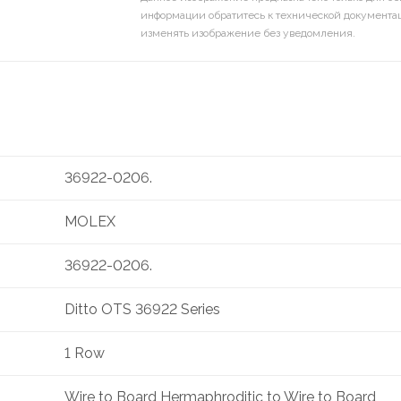
информации обратитесь к технической документац
изменять изображение без уведомления.
36922-0206.
MOLEX
36922-0206.
Ditto OTS 36922 Series
1 Row
Wire to Board Hermaphroditic to Wire to Board