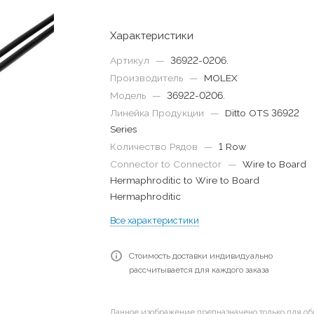
Характеристики
Артикул
—
36922-0206.
Производитель
—
MOLEX
Модель
—
36922-0206.
Линейка Продукции
—
Ditto OTS 36922
Series
Количество Рядов
—
1 Row
Connector to Connector
—
Wire to Board
Hermaphroditic to Wire to Board
Hermaphroditic
Все характеристики
Стоимость доставки индивидуально
рассчитывается для каждого заказа
Данное изображение предназначено только для об