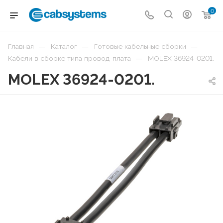
0
—
—
—
Главная
Каталог
Готовые кабельные сборки
—
Кабели в сборке типа провод-плата
MOLEX 36924-0201.
MOLEX 36924-0201.