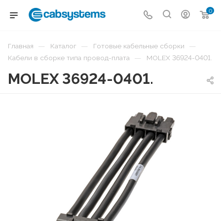
0
—
—
—
Главная
Каталог
Готовые кабельные сборки
—
Кабели в сборке типа провод-плата
MOLEX 36924-0401.
MOLEX 36924-0401.