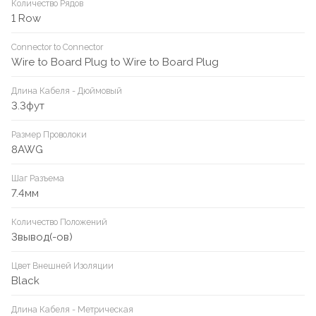
Количество Рядов
1 Row
Connector to Connector
Wire to Board Plug to Wire to Board Plug
Длина Кабеля - Дюймовый
3.3фут
Размер Проволоки
8AWG
Шаг Разъема
7.4мм
Количество Положений
3вывод(-ов)
Цвет Внешней Изоляции
Black
Длина Кабеля - Метрическая