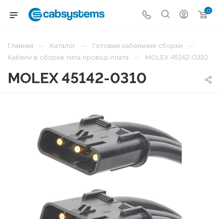
0
—
—
—
Главная
Каталог
Готовые кабельные сборки
—
Кабели в сборке типа провод-плата
MOLEX 45142-0310
MOLEX 45142-0310