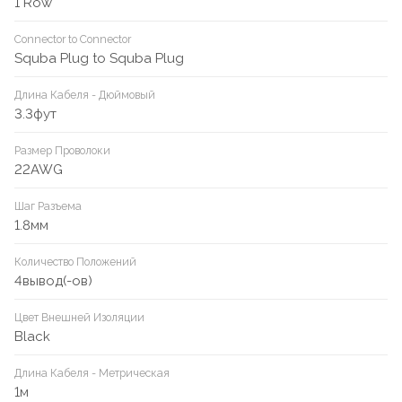
1 Row
Connector to Connector
Squba Plug to Squba Plug
Длина Кабеля - Дюймовый
3.3фут
Размер Проволоки
22AWG
Шаг Разъема
1.8мм
Количество Положений
4вывод(-ов)
Цвет Внешней Изоляции
Black
Длина Кабеля - Метрическая
1м