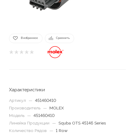
В избранное
Сравнить
Характеристики
Артикул
—
451460410
Производитель
—
MOLEX
Модель
—
451460410
Линейка Продукции
—
Squba OTS 45146 Series
Количество Рядов
—
1 Row