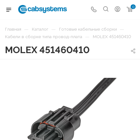
0
—
—
—
Главная
Каталог
Готовые кабельные сборки
—
Кабели в сборке типа провод-плата
MOLEX 451460410
MOLEX 451460410