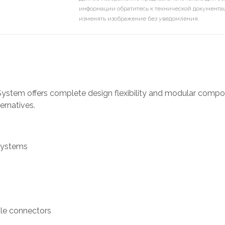
информации обратитесь к технической документац
изменять изображение без уведомления.
System offers complete design flexibility and modular comp
ernatives.
 systems
ble connectors