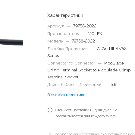
Характеристики
Артикул
—
79758-2022
Производитель
—
MOLEX
Модель
—
79758-2022
Линейка Продукции
—
C-Grid III 79758
Series
Connector to Connector
—
PicoBlade
Crimp Terminal Socket to PicoBlade Crimp
Terminal Socket
Длина Кабеля - Дюймовый
—
5.9"
Все характеристики
Стоимость доставки индивидуально
рассчитывается для каждого заказа
Данное изображение предназначено только для об