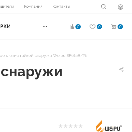
одители
Компания
Контакты
ОРКИ
0
0
0
 крепление гайкой снаружи Weipu SF615B/P5
й снаружи