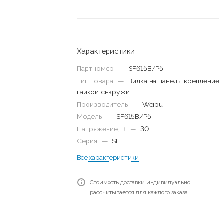
Характеристики
Партномер
—
SF615B/P5
Тип товара
—
Вилка на панель, креплени
гайкой снаружи
Производитель
—
Weipu
Модель
—
SF615B/P5
Напряжение, В
—
30
Серия
—
SF
Все характеристики
Стоимость доставки индивидуально
рассчитывается для каждого заказа