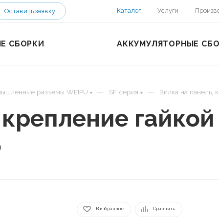
Каталог
Услуги
Произв
Оставить заявку
Е СБОРКИ
АККУМУЛЯТОРНЫЕ СБ
—
—
ышленные разъемы WEIPU
SF серия
Вилка на панель,
, крепление гайко
5
В избранное
Сравнить