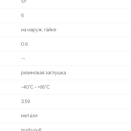
SF
6
на наруж. гайке
0,6
--
резиновая заглушка
-40°C ~ +85°C
3,59
металл
push-pull