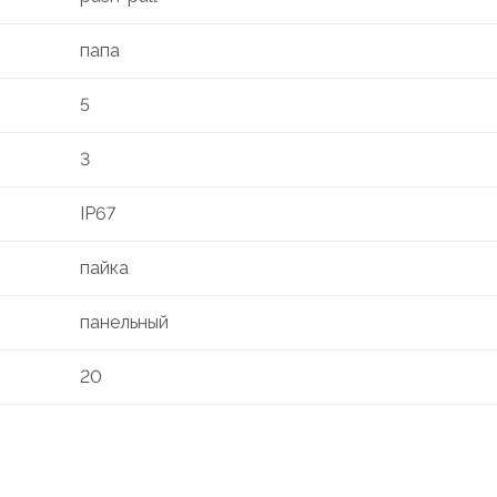
папа
5
3
IP67
пайка
панельный
20