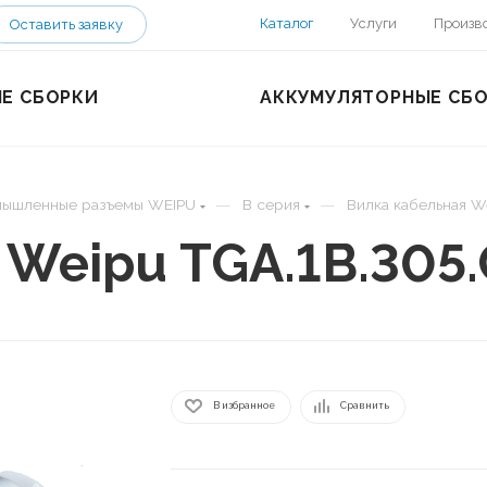
Каталог
Услуги
Произв
Оставить заявку
Е СБОРКИ
АККУМУЛЯТОРНЫЕ СБ
—
—
ышленные разъемы WEIPU
B серия
Вилка кабельная W
 Weipu TGA.1B.305
В избранное
Сравнить