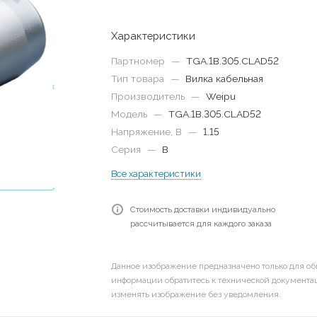
Характеристики
Партномер
—
TGA.1B.305.CLAD52
Тип товара
—
Вилка кабельная
Производитель
—
Weipu
Модель
—
TGA.1B.305.CLAD52
Напряжение, В
—
1.15
Серия
—
B
Все характеристики
Стоимость доставки индивидуально
рассчитывается для каждого заказа
Данное изображение предназначено только для об
информации обратитесь к технической документац
изменять изображение без уведомления.