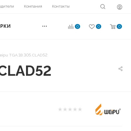
одители
Компания
Контакты
ОРКИ
0
0
0
eipu TGA.1B.305.CLAD52
.CLAD52