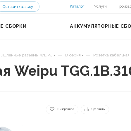
Каталог
Услуги
Произв
Оставить заявку
Е СБОРКИ
АККУМУЛЯТОРНЫЕ СБ
—
—
ышленные разъемы WEIPU
B серия
Розетка кабельная
ая Weipu TGG.1B.3
В избранное
Сравнить