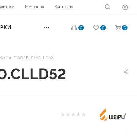
одители
Компания
Контакты
ОРКИ
0
0
0
 Weipu TGG.1B.310.CLLD52
10.CLLD52