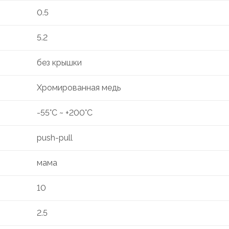
0.5
5.2
без крышки
Хромированная медь
-55°C ~ +200°C
push-pull
мама
10
2.5