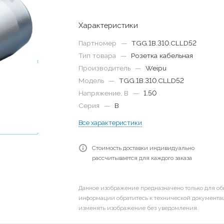
Характеристики
Партномер
—
TGG.1B.310.CLLD52
Тип товара
—
Розетка кабельная
Производитель
—
Weipu
Модель
—
TGG.1B.310.CLLD52
Напряжение, В
—
1.50
Серия
—
B
Все характеристики
Стоимость доставки индивидуально
рассчитывается для каждого заказа
Данное изображение предназначено только для об
информации обратитесь к технической документац
изменять изображение без уведомления.