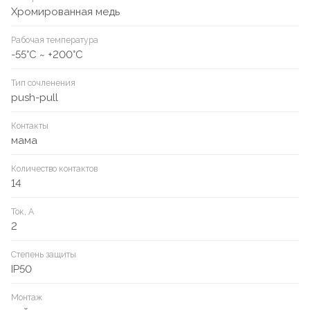
Хромированная медь
Рабочая температура
-55°C ~ +200°C
Тип сочленения
push-pull
Контакты
мама
Количество контактов
14
Ток, А
2
Степень защиты
IP50
Монтаж