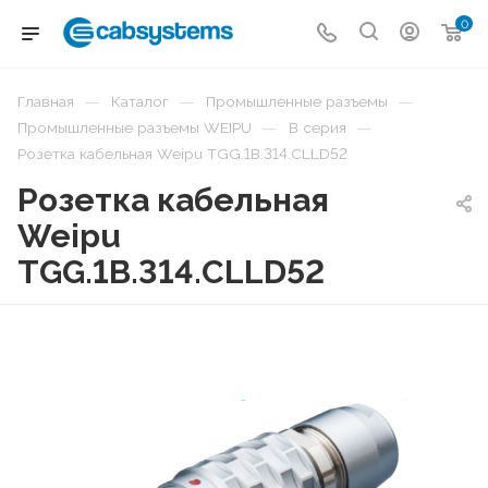
0
—
—
—
Главная
Каталог
Промышленные разъемы
—
—
Промышленные разъемы WEIPU
B серия
Розетка кабельная Weipu TGG.1B.314.CLLD52
Розетка кабельная
Weipu
TGG.1B.314.CLLD52