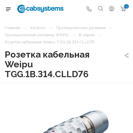
0
—
—
—
Главная
Каталог
Промышленные разъемы
—
—
Промышленные разъемы WEIPU
B серия
Розетка кабельная Weipu TGG.1B.314.CLLD76
Розетка кабельная
Weipu
TGG.1B.314.CLLD76