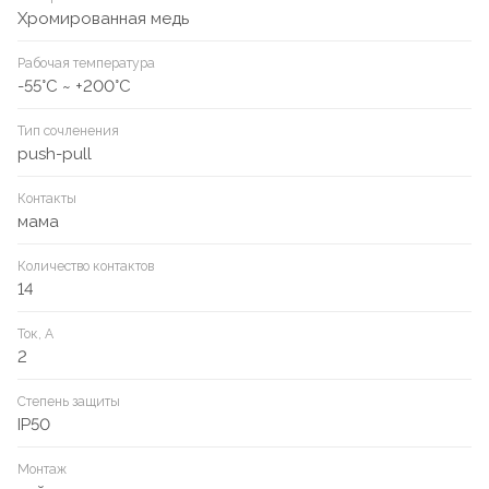
Хромированная медь
Рабочая температура
-55°C ~ +200°C
Тип сочленения
push-pull
Контакты
мама
Количество контактов
14
Ток, А
2
Степень защиты
IP50
Монтаж