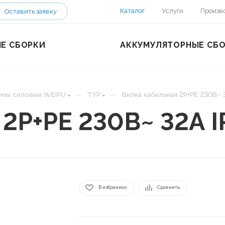
Каталог
Услуги
Произв
Оставить заявку
Е СБОРКИ
АККУМУЛЯТОРНЫЕ СБ
—
—
емы силовые WEIPU
TYP
Вилка кабельная 2P+PE 230В~ 
 2P+PE 230В~ 32А I
В избранное
Сравнить