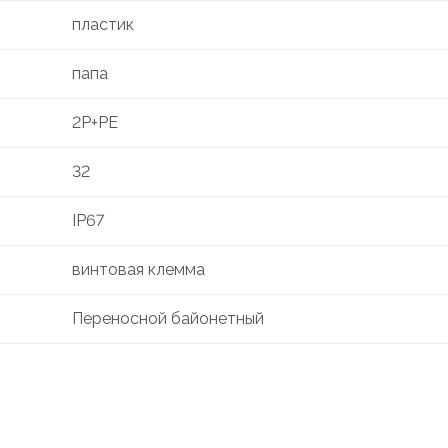
пластик
папа
2P+PE
32
IP67
винтовая клемма
Переносной байонетный