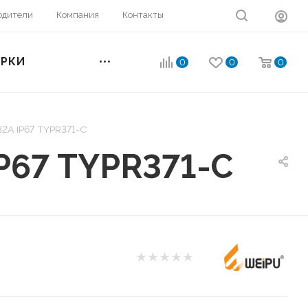
одители
Компания
Контакты
ОРКИ
0
0
0
32А IP67 TYPR371-C
P67 TYPR371-C