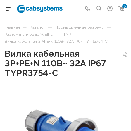
0
—
—
—
Главная
Каталог
Промышленные разъемы
—
—
Разъемы силовые WEIPU
TYP
Вилка кабельная 3P+PE+N 110В~ 32А IP67 TYPR3754-C
Вилка кабельная
3P+PE+N 110В~ 32А IP67
TYPR3754-C