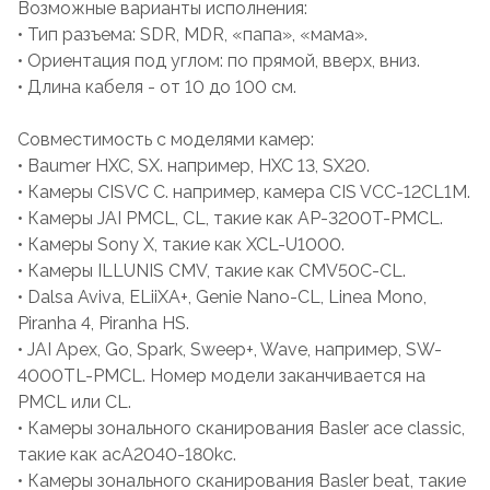
Возможные варианты исполнения:
• Тип разъема: SDR, MDR, «папа», «мама».
• Ориентация под углом: по прямой, вверх, вниз.
• Длина кабеля - от 10 до 100 см.
Совместимость с моделями камер:
• Baumer HXC, SX. например, HXC 13, SX20.
• Камеры CISVC C. например, камера CIS VCC-12CL1M.
• Камеры JAI PMCL, CL, такие как AP-3200T-PMCL.
• Камеры Sony X, такие как XCL-U1000.
• Камеры ILLUNIS CMV, такие как CMV50C-CL.
• Dalsa Aviva, ELiiXA+, Genie Nano-CL, Linea Mono,
Piranha 4, Piranha HS.
• JAI Apex, Go, Spark, Sweep+, Wave, например, SW-
4000TL-PMCL. Номер модели заканчивается на
PMCL или CL.
• Камеры зонального сканирования Basler ace classic,
такие как acA2040-180kc.
• Камеры зонального сканирования Basler beat, такие