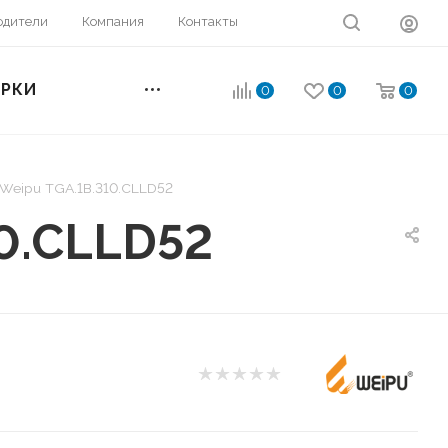
одители
Компания
Контакты
ОРКИ
0
0
0
 Weipu TGA.1B.310.CLLD52
10.CLLD52