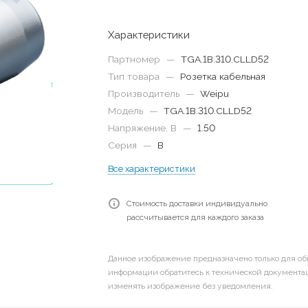
Характеристики
Партномер
—
TGA.1B.310.CLLD52
Тип товара
—
Розетка кабельная
Производитель
—
Weipu
Модель
—
TGA.1B.310.CLLD52
Напряжение, В
—
1.50
Серия
—
B
Все характеристики
Стоимость доставки индивидуально
рассчитывается для каждого заказа
Данное изображение предназначено только для об
информации обратитесь к технической документац
изменять изображение без уведомления.