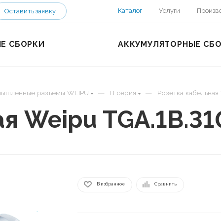
Каталог
Услуги
Произв
Оставить заявку
Е СБОРКИ
АККУМУЛЯТОРНЫЕ СБ
—
—
ышленные разъемы WEIPU
B серия
Розетка кабельная
ая Weipu TGA.1B.3
В избранное
Сравнить