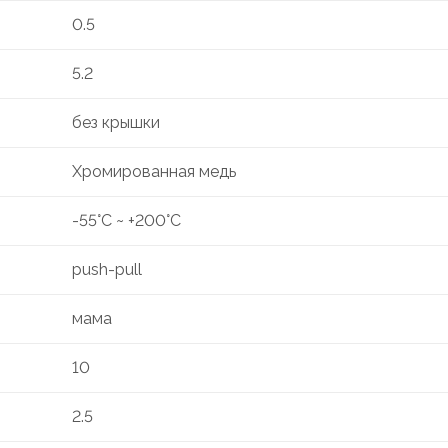
0.5
5.2
без крышки
Хромированная медь
-55°C ~ +200°C
push-pull
мама
10
2.5