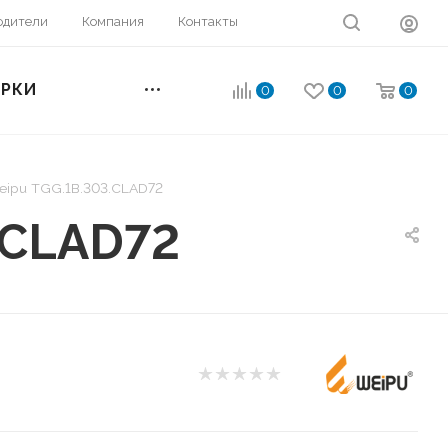
одители
Компания
Контакты
ОРКИ
0
0
0
eipu TGG.1B.303.CLAD72
.CLAD72