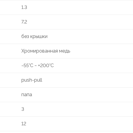
1.3
7.2
без крышки
Хромированная медь
-55°C ~ +200°C
push-pull
папа
3
12