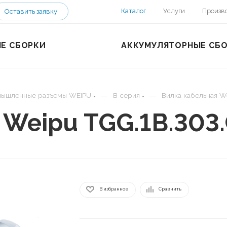
Каталог
Услуги
Произв
Оставить заявку
Е СБОРКИ
АККУМУЛЯТОРНЫЕ СБ
—
—
ышленные разъемы WEIPU
B серия
Вилка кабельная W
 Weipu TGG.1B.303
В избранное
Сравнить