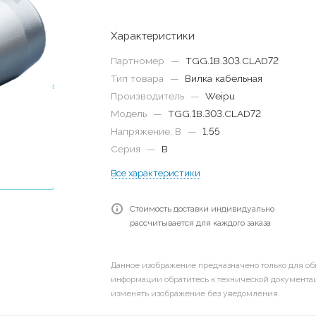
Характеристики
Партномер
—
TGG.1B.303.CLAD72
Тип товара
—
Вилка кабельная
Производитель
—
Weipu
Модель
—
TGG.1B.303.CLAD72
Напряжение, В
—
1.55
Серия
—
B
Все характеристики
Стоимость доставки индивидуально
рассчитывается для каждого заказа
Данное изображение предназначено только для об
информации обратитесь к технической документац
изменять изображение без уведомления.