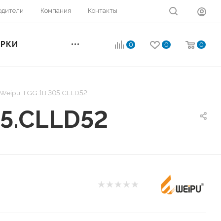
одители
Компания
Контакты
ОРКИ
0
0
0
 Weipu TGG.1B.305.CLLD52
05.CLLD52