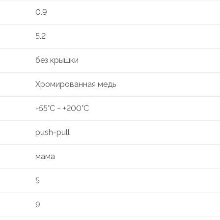
0.9
5.2
без крышки
Хромированная медь
-55°C ~ +200°C
push-pull
мама
5
9