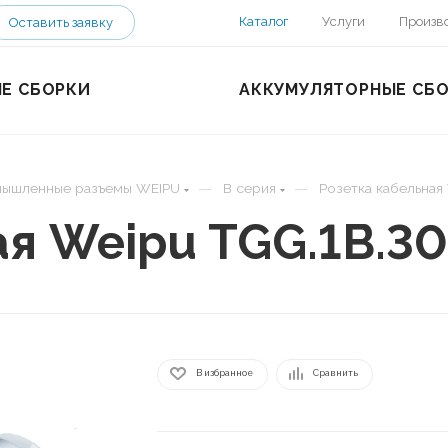
Каталог
Услуги
Произв
Оставить заявку
Е СБОРКИ
АККУМУЛЯТОРНЫЕ СБ
—
—
ышленные разъемы WEIPU
B серия
Розетка кабельная
ая Weipu TGG.1B.3
В избранное
Сравнить