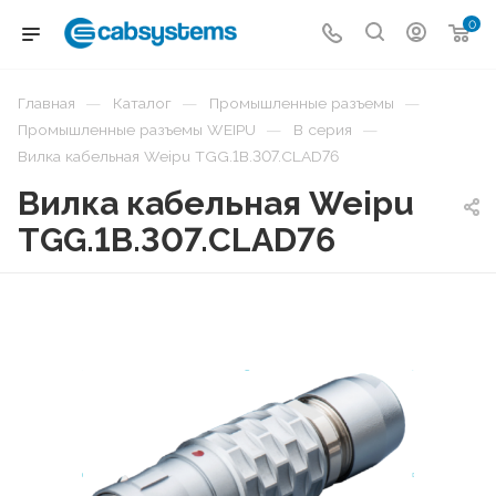
0
—
—
—
Главная
Каталог
Промышленные разъемы
—
—
Промышленные разъемы WEIPU
B серия
Вилка кабельная Weipu TGG.1B.307.CLAD76
Вилка кабельная Weipu
TGG.1B.307.CLAD76