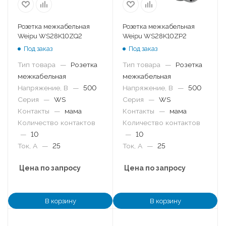
Розетка межкабельная
Розетка межкабельная
Weipu WS28K10ZQ2
Weipu WS28K10ZP2
Под заказ
Под заказ
Тип товара
—
Розетка
Тип товара
—
Розетка
межкабельная
межкабельная
Напряжение, В
—
500
Напряжение, В
—
500
Серия
—
WS
Серия
—
WS
Контакты
—
мама
Контакты
—
мама
Количество контактов
Количество контактов
—
10
—
10
Ток, А
—
25
Ток, А
—
25
Цена по запросу
Цена по запросу
В корзину
В корзину