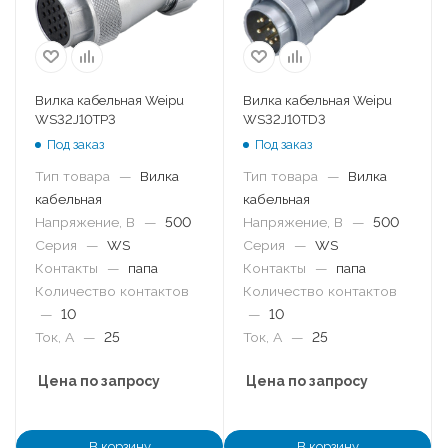
Вилка кабельная Weipu
Вилка кабельная Weipu
WS32J10TP3
WS32J10TD3
Под заказ
Под заказ
Тип товара
—
Вилка
Тип товара
—
Вилка
кабельная
кабельная
Напряжение, В
—
500
Напряжение, В
—
500
Серия
—
WS
Серия
—
WS
Контакты
—
папа
Контакты
—
папа
Количество контактов
Количество контактов
—
10
—
10
Ток, А
—
25
Ток, А
—
25
Цена по запросу
Цена по запросу
В корзину
В корзину