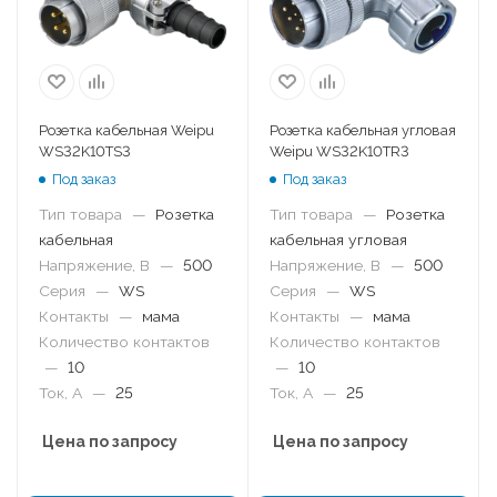
Розетка кабельная Weipu
Розетка кабельная угловая
WS32K10TS3
Weipu WS32K10TR3
Под заказ
Под заказ
Тип товара
—
Розетка
Тип товара
—
Розетка
кабельная
кабельная угловая
Напряжение, В
—
500
Напряжение, В
—
500
Серия
—
WS
Серия
—
WS
Контакты
—
мама
Контакты
—
мама
Количество контактов
Количество контактов
—
10
—
10
Ток, А
—
25
Ток, А
—
25
Цена по запросу
Цена по запросу