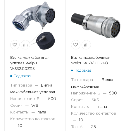
Вилка межкабельная
Вилка межкабельная
угловая Weipu
Weipu WS32J10ZQ3
WS32J10ZR3
Под заказ
Под заказ
Тип товара
—
Вилка
Тип товара
—
Вилка
межкабельная
межкабельная угловая
Напряжение, В
—
500
Напряжение, В
—
500
Серия
—
WS
Серия
—
WS
Контакты
—
папа
Контакты
—
папа
Количество контактов
Количество контактов
—
10
—
10
Ток, А
—
25