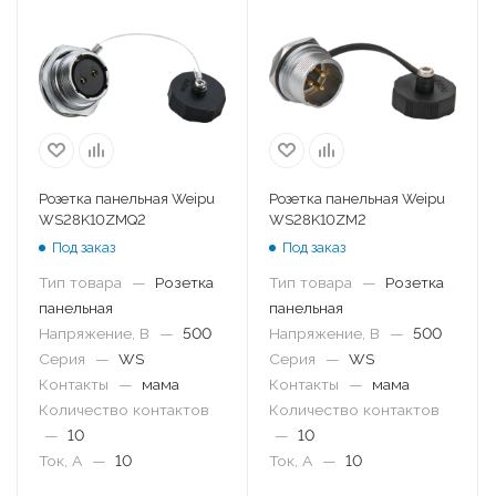
Розетка панельная Weipu
Розетка панельная Weipu
WS28K10ZMQ2
WS28K10ZM2
Под заказ
Под заказ
Тип товара
—
Розетка
Тип товара
—
Розетка
панельная
панельная
Напряжение, В
—
500
Напряжение, В
—
500
Серия
—
WS
Серия
—
WS
Контакты
—
мама
Контакты
—
мама
Количество контактов
Количество контактов
—
10
—
10
Ток, А
—
10
Ток, А
—
10