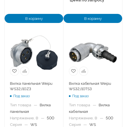
В корзину
В корзину
Вилка панельная Weipu
Вилка кабельная Weipu
WS32J10Z3
WS32J10TS3
Под заказ
Под заказ
Тип товара
—
Вилка
Тип товара
—
Вилка
панельная
кабельная
Напряжение, В
—
500
Напряжение, В
—
500
Серия
—
WS
Серия
—
WS