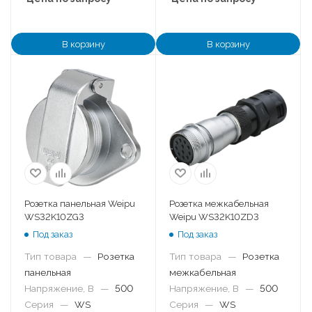
В корзину
В корзину
Розетка панельная Weipu
Розетка межкабельная
WS32K10ZG3
Weipu WS32K10ZD3
Под заказ
Под заказ
Тип товара
—
Розетка
Тип товара
—
Розетка
панельная
межкабельная
Напряжение, В
—
500
Напряжение, В
—
500
Серия
—
WS
Серия
—
WS