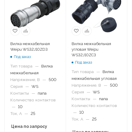
Вилка межкабельная
Вилка межкабельная
Weipu WS32J10ZD3
угловая Weipu
WS32J10ZC3
Под заказ
Под заказ
Тип товара
—
Вилка
Тип товара
—
Вилка
межкабельная
межкабельная угловая
Напряжение, В
—
500
Напряжение, В
—
500
Серия
—
WS
Серия
—
WS
Контакты
—
папа
Контакты
—
папа
Количество контактов
Количество контактов
—
10
—
10
Ток, А
—
25
Ток, А
—
25
Цена по запросу
Цена по запросу