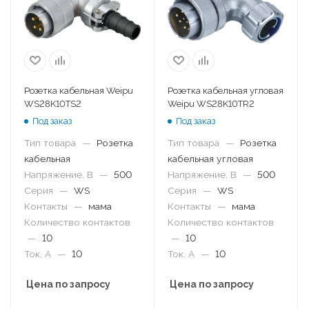
Розетка кабельная Weipu
Розетка кабельная угловая
WS28K10TS2
Weipu WS28K10TR2
Под заказ
Под заказ
Тип товара
—
Розетка
Тип товара
—
Розетка
кабельная
кабельная угловая
Напряжение, В
—
500
Напряжение, В
—
500
Серия
—
WS
Серия
—
WS
Контакты
—
мама
Контакты
—
мама
Количество контактов
Количество контактов
—
10
—
10
Ток, А
—
10
Ток, А
—
10
Цена по запросу
Цена по запросу