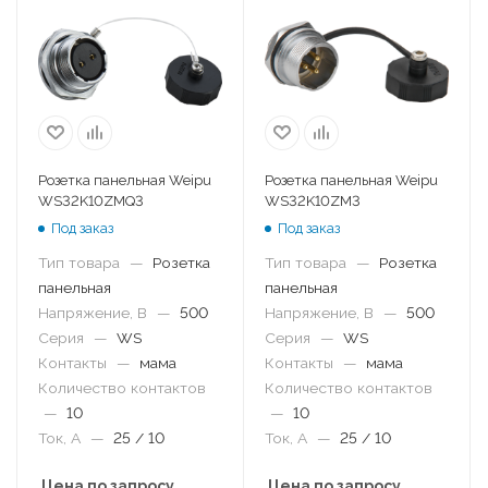
Розетка панельная Weipu
Розетка панельная Weipu
WS32K10ZMQ3
WS32K10ZM3
Под заказ
Под заказ
Тип товара
—
Розетка
Тип товара
—
Розетка
панельная
панельная
Напряжение, В
—
500
Напряжение, В
—
500
Серия
—
WS
Серия
—
WS
Контакты
—
мама
Контакты
—
мама
Количество контактов
Количество контактов
—
10
—
10
Ток, А
—
25 / 10
Ток, А
—
25 / 10
Цена по запросу
Цена по запросу