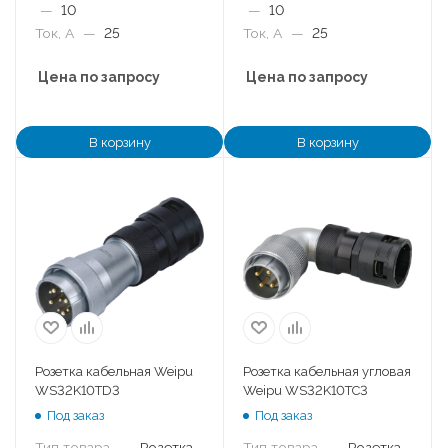
—
10
—
10
Ток, А
—
25
Ток, А
—
25
Цена по запросу
Цена по запросу
В корзину
В корзину
Розетка кабельная Weipu
Розетка кабельная угловая
WS32K10TD3
Weipu WS32K10TC3
Под заказ
Под заказ
Тип товара
—
Розетка
Тип товара
—
Розетка