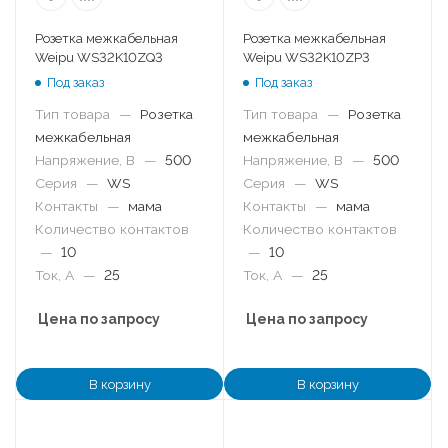
Розетка межкабельная
Розетка межкабельная
Weipu WS32K10ZQ3
Weipu WS32K10ZP3
Под заказ
Под заказ
Тип товара
—
Розетка
Тип товара
—
Розетка
межкабельная
межкабельная
Напряжение, В
—
500
Напряжение, В
—
500
Серия
—
WS
Серия
—
WS
Контакты
—
мама
Контакты
—
мама
Количество контактов
Количество контактов
—
10
—
10
Ток, А
—
25
Ток, А
—
25
Цена по запросу
Цена по запросу
В корзину
В корзину