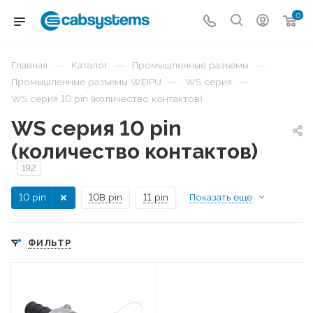
0
—
—
—
Главная
Каталог
Промышленные разъемы
—
—
Промышленные разъемы WEIPU
WS серия
WS серия 10 pin (количество контактов)
WS серия 10 pin
(количество контактов)
192
10 pin
10B pin
11 pin
Показать еще
ФИЛЬТР