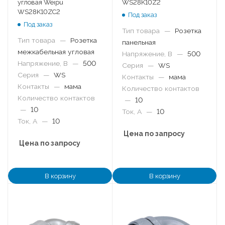
угловая Weipu
WS28K10Z2
WS28K10ZC2
Под заказ
Под заказ
Тип товара
—
Розетка
Тип товара
—
Розетка
панельная
межкабельная угловая
Напряжение, В
—
500
Напряжение, В
—
500
Серия
—
WS
Серия
—
WS
Контакты
—
мама
Контакты
—
мама
Количество контактов
Количество контактов
—
10
—
10
Ток, А
—
10
Ток, А
—
10
Цена по запросу
Цена по запросу
В корзину
В корзину