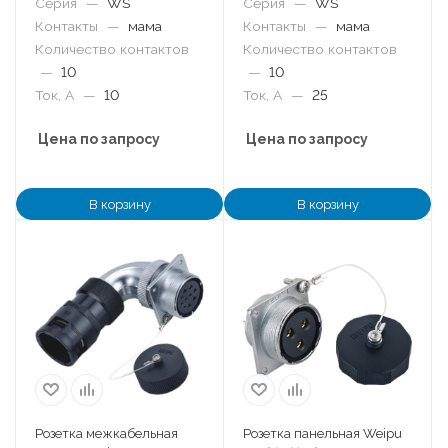
Серия
—
WS
Серия
—
WS
Контакты
—
мама
Контакты
—
мама
Количество контактов
Количество контактов
—
10
—
10
Ток, А
—
10
Ток, А
—
25
Цена по запросу
Цена по запросу
В корзину
В корзину
Розетка межкабельная
Розетка панельная Weipu