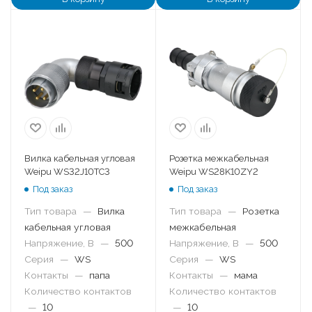
Вилка кабельная угловая
Розетка межкабельная
Weipu WS32J10TC3
Weipu WS28K10ZY2
Под заказ
Под заказ
Тип товара
—
Вилка
Тип товара
—
Розетка
кабельная угловая
межкабельная
Напряжение, В
—
500
Напряжение, В
—
500
Серия
—
WS
Серия
—
WS
Контакты
—
папа
Контакты
—
мама
Количество контактов
Количество контактов
—
10
—
10