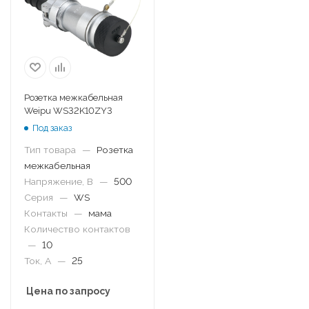
Розетка межкабельная
Weipu WS32K10ZY3
Под заказ
Тип товара
—
Розетка
межкабельная
Напряжение, В
—
500
Серия
—
WS
Контакты
—
мама
Количество контактов
—
10
Ток, А
—
25
Цена по запросу