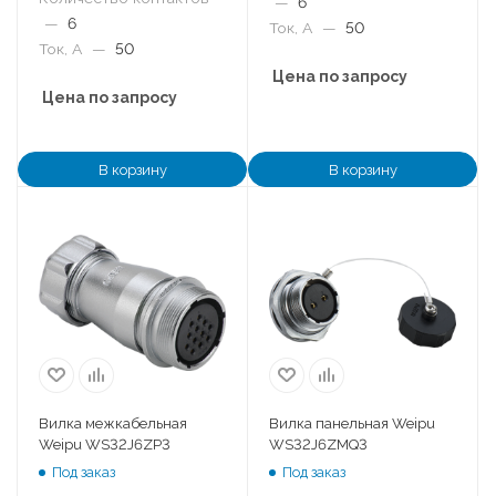
—
6
—
6
Ток, А
—
50
Ток, А
—
50
Цена по запросу
Цена по запросу
В корзину
В корзину
Вилка межкабельная
Вилка панельная Weipu
Weipu WS32J6ZP3
WS32J6ZMQ3
Под заказ
Под заказ