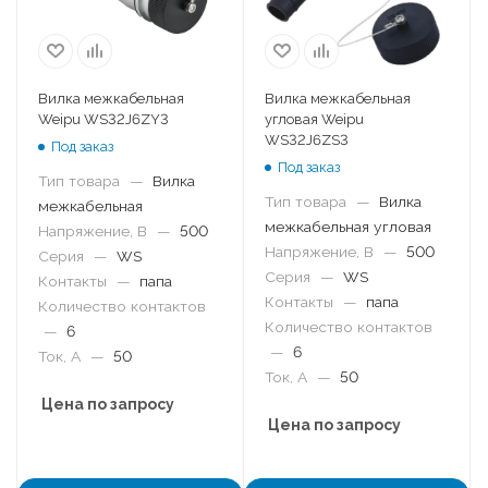
Вилка межкабельная
Вилка межкабельная
Weipu WS32J6ZY3
угловая Weipu
WS32J6ZS3
Под заказ
Под заказ
Тип товара
—
Вилка
Тип товара
—
Вилка
межкабельная
межкабельная угловая
Напряжение, В
—
500
Напряжение, В
—
500
Серия
—
WS
Серия
—
WS
Контакты
—
папа
Контакты
—
папа
Количество контактов
Количество контактов
—
6
—
6
Ток, А
—
50
Ток, А
—
50
Цена по запросу
Цена по запросу