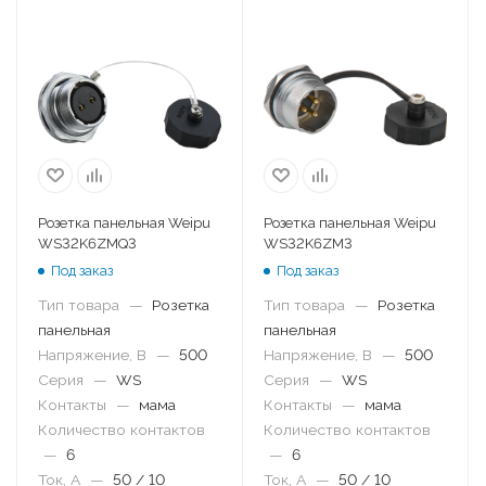
Розетка панельная Weipu
Розетка панельная Weipu
WS32K6ZMQ3
WS32K6ZM3
Под заказ
Под заказ
Тип товара
—
Розетка
Тип товара
—
Розетка
панельная
панельная
Напряжение, В
—
500
Напряжение, В
—
500
Серия
—
WS
Серия
—
WS
Контакты
—
мама
Контакты
—
мама
Количество контактов
Количество контактов
—
6
—
6
Ток, А
—
50 / 10
Ток, А
—
50 / 10