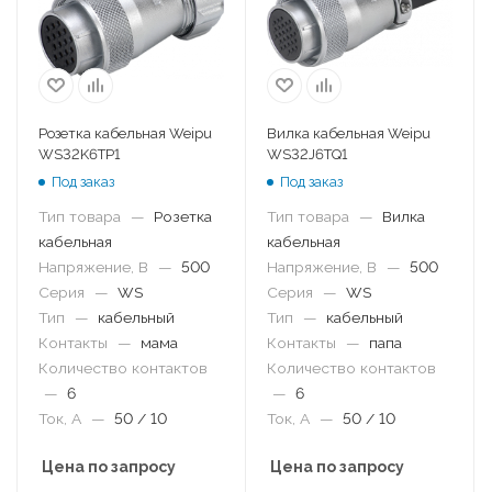
Розетка кабельная Weipu
Вилка кабельная Weipu
WS32K6TP1
WS32J6TQ1
Под заказ
Под заказ
Тип товара
—
Розетка
Тип товара
—
Вилка
кабельная
кабельная
Напряжение, В
—
500
Напряжение, В
—
500
Серия
—
WS
Серия
—
WS
Тип
—
кабельный
Тип
—
кабельный
Контакты
—
мама
Контакты
—
папа
Количество контактов
Количество контактов
—
6
—
6
Ток, А
—
50 / 10
Ток, А
—
50 / 10
Цена по запросу
Цена по запросу