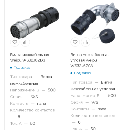
Вилка межкабельная
Вилка межкабельная
Weipu WS32J6ZD3
угловая Weipu
WS32J6ZC3
Под заказ
Под заказ
Тип товара
—
Вилка
Тип товара
—
Вилка
межкабельная
межкабельная угловая
Напряжение, В
—
500
Напряжение, В
—
500
Серия
—
WS
Серия
—
WS
Контакты
—
папа
Контакты
—
папа
Количество контактов
Количество контактов
—
6
—
6
Ток, А
—
50
Ток, А
—
50