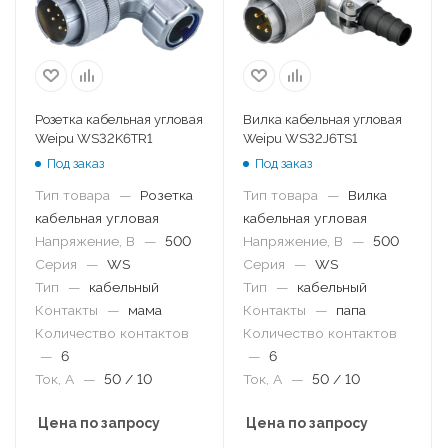
Розетка кабельная угловая
Вилка кабельная угловая
Weipu WS32K6TR1
Weipu WS32J6TS1
Под заказ
Под заказ
Тип товара
—
Розетка
Тип товара
—
Вилка
кабельная угловая
кабельная угловая
Напряжение, В
—
500
Напряжение, В
—
500
Серия
—
WS
Серия
—
WS
Тип
—
кабельный
Тип
—
кабельный
Контакты
—
мама
Контакты
—
папа
Количество контактов
Количество контактов
—
6
—
6
Ток, А
—
50 / 10
Ток, А
—
50 / 10
Цена по запросу
Цена по запросу