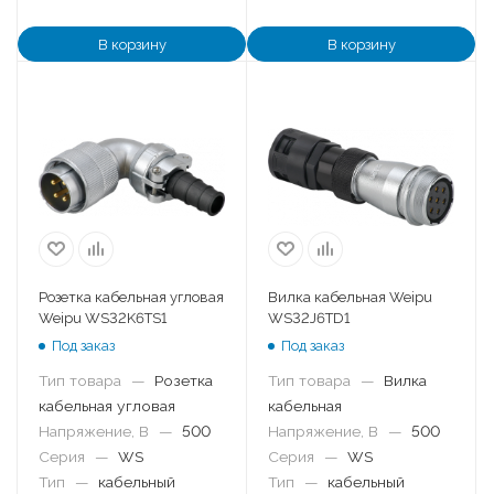
В корзину
В корзину
Розетка кабельная угловая
Вилка кабельная Weipu
Weipu WS32K6TS1
WS32J6TD1
Под заказ
Под заказ
Тип товара
—
Розетка
Тип товара
—
Вилка
кабельная угловая
кабельная
Напряжение, В
—
500
Напряжение, В
—
500
Серия
—
WS
Серия
—
WS
Тип
—
кабельный
Тип
—
кабельный