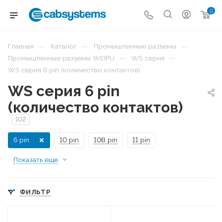
0
—
—
—
Главная
Каталог
Промышленные разъемы
—
—
Промышленные разъемы WEIPU
WS серия
WS серия 6 pin (количество контактов)
WS серия 6 pin
(количество контактов)
102
6 pin
10 pin
10B pin
11 pin
Показать еще
ФИЛЬТР