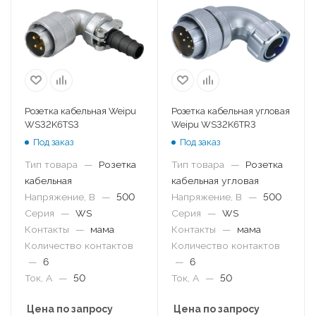
Розетка кабельная Weipu
Розетка кабельная угловая
WS32K6TS3
Weipu WS32K6TR3
Под заказ
Под заказ
Тип товара
—
Розетка
Тип товара
—
Розетка
кабельная
кабельная угловая
Напряжение, В
—
500
Напряжение, В
—
500
Серия
—
WS
Серия
—
WS
Контакты
—
мама
Контакты
—
мама
Количество контактов
Количество контактов
—
6
—
6
Ток, А
—
50
Ток, А
—
50
Цена по запросу
Цена по запросу