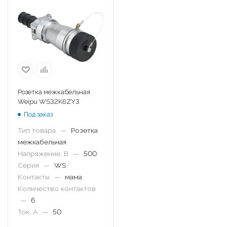
Розетка межкабельная
Weipu WS32K6ZY3
Под заказ
Тип товара
—
Розетка
межкабельная
Напряжение, В
—
500
Серия
—
WS
Контакты
—
мама
Количество контактов
—
6
Ток, А
—
50