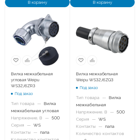
В корзину
В корзину
Вилка межкабельная
Вилка межкабельная
угловая Weipu
Weipu WS32J6ZQ3
WS32J6ZR3
Под заказ
Под заказ
Тип товара
—
Вилка
Тип товара
—
Вилка
межкабельная
межкабельная угловая
Напряжение, В
—
500
Напряжение, В
—
500
Серия
—
WS
Серия
—
WS
Контакты
—
папа
Контакты
—
папа
Количество контактов
Количество контактов