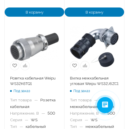
В корзину
В корзину
Розетка кабельная Weipu
Вилка межкабельная
WS32K6TQ1
угловая Weipu WS32J6ZC1
Под заказ
Под заказ
Тип товара
—
Розетка
Тип товара
—
Вилка
кабельная
межкабельная угловая
Напряжение, В
—
500
Напряжение, В
—
500
Серия
—
WS
Серия
—
WS
Тип
—
кабельный
Тип
—
межкабельный