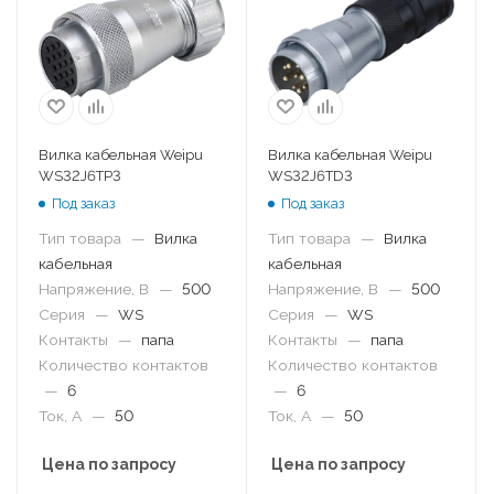
Вилка кабельная Weipu
Вилка кабельная Weipu
WS32J6TP3
WS32J6TD3
Под заказ
Под заказ
Тип товара
—
Вилка
Тип товара
—
Вилка
кабельная
кабельная
Напряжение, В
—
500
Напряжение, В
—
500
Серия
—
WS
Серия
—
WS
Контакты
—
папа
Контакты
—
папа
Количество контактов
Количество контактов
—
6
—
6
Ток, А
—
50
Ток, А
—
50
Цена по запросу
Цена по запросу