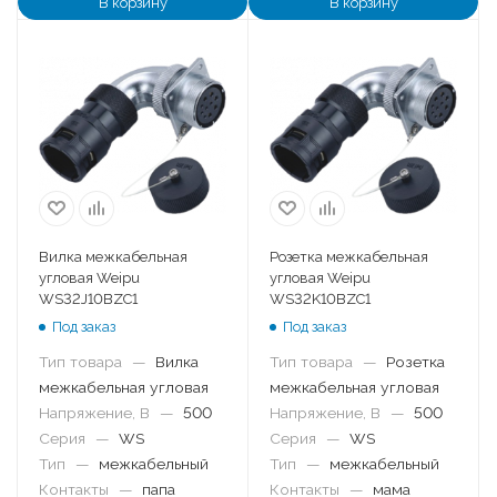
В корзину
В корзину
Вилка межкабельная
Розетка межкабельная
угловая Weipu
угловая Weipu
WS32J10BZC1
WS32K10BZC1
Под заказ
Под заказ
Тип товара
—
Вилка
Тип товара
—
Розетка
межкабельная угловая
межкабельная угловая
Напряжение, В
—
500
Напряжение, В
—
500
Серия
—
WS
Серия
—
WS
Тип
—
межкабельный
Тип
—
межкабельный
Контакты
—
папа
Контакты
—
мама