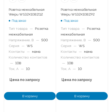
Розетка межкабельная
Розетка межкабельная
Weipu WS32K10BZQ2
Weipu WS32K10BZP2
Под заказ
Под заказ
Тип товара
—
Розетка
Тип товара
—
Розетка
межкабельная
межкабельная
Напряжение, В
—
500
Напряжение, В
—
500
Серия
—
WS
Серия
—
WS
Контакты
—
мама
Контакты
—
мама
Количество контактов
Количество контактов
—
10B
—
10B
Ток, А
—
10
Ток, А
—
10
Цена по запросу
Цена по запросу
В корзину
В корзину