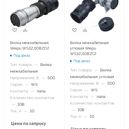
Вилка межкабельная
Вилка межкабельная
Weipu WS32J10BZD2
угловая Weipu
WS32J10BZC2
Под заказ
Под заказ
Тип товара
—
Вилка
Тип товара
—
Вилка
межкабельная
межкабельная угловая
Напряжение, В
—
500
Напряжение, В
—
500
Серия
—
WS
Серия
—
WS
Контакты
—
папа
Контакты
—
папа
Количество контактов
Количество контактов
—
10B
—
10B
Ток, А
—
10
Ток, А
—
10
Цена по запросу
Цена по запросу