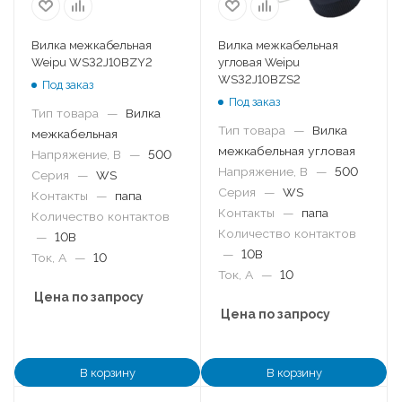
Вилка межкабельная
Вилка межкабельная
Weipu WS32J10BZY2
угловая Weipu
WS32J10BZS2
Под заказ
Под заказ
Тип товара
—
Вилка
Тип товара
—
Вилка
межкабельная
межкабельная угловая
Напряжение, В
—
500
Напряжение, В
—
500
Серия
—
WS
Серия
—
WS
Контакты
—
папа
Контакты
—
папа
Количество контактов
Количество контактов
—
10B
—
10B
Ток, А
—
10
Ток, А
—
10
Цена по запросу
Цена по запросу
В корзину
В корзину