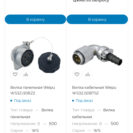
В корзину
В корзину
Вилка панельная Weipu
Вилка кабельная Weipu
WS32J10BZ2
WS32J10BTS2
Под заказ
Под заказ
Тип товара
—
Вилка
Тип товара
—
Вилка
панельная
кабельная
Напряжение, В
—
500
Напряжение, В
—
500
Серия
—
WS
Серия
—
WS