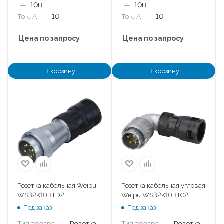
—
10B
—
10B
Ток, А
—
10
Ток, А
—
10
Цена по запросу
Цена по запросу
В корзину
В корзину
Розетка кабельная Weipu
Розетка кабельная угловая
WS32K10BTD2
Weipu WS32K10BTC2
Под заказ
Под заказ
Тип товара
—
Розетка
Тип товара
—
Розетка