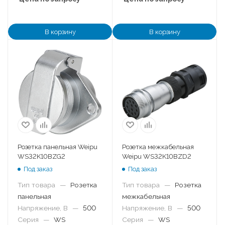
В корзину
В корзину
Розетка панельная Weipu
Розетка межкабельная
WS32K10BZG2
Weipu WS32K10BZD2
Под заказ
Под заказ
Тип товара
—
Розетка
Тип товара
—
Розетка
панельная
межкабельная
Напряжение, В
—
500
Напряжение, В
—
500
Серия
—
WS
Серия
—
WS