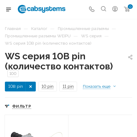
0
—
—
—
Главная
Каталог
Промышленные разъемы
—
—
Промышленные разъемы WEIPU
WS серия
WS серия 10B pin (количество контактов)
WS серия 10B pin
(количество контактов)
100
10B pin
10 pin
11 pin
Показать еще
ФИЛЬТР