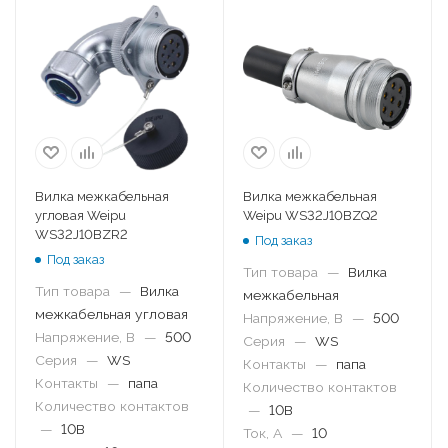
Вилка межкабельная
Вилка межкабельная
угловая Weipu
Weipu WS32J10BZQ2
WS32J10BZR2
Под заказ
Под заказ
Тип товара
—
Вилка
Тип товара
—
Вилка
межкабельная
межкабельная угловая
Напряжение, В
—
500
Напряжение, В
—
500
Серия
—
WS
Серия
—
WS
Контакты
—
папа
Контакты
—
папа
Количество контактов
Количество контактов
—
10B
—
10B
Ток, А
—
10