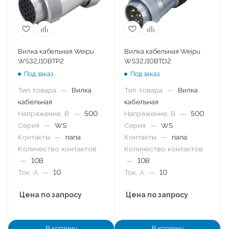
Вилка кабельная Weipu
Вилка кабельная Weipu
WS32J10BTP2
WS32J10BTD2
Под заказ
Под заказ
Тип товара
—
Вилка
Тип товара
—
Вилка
кабельная
кабельная
Напряжение, В
—
500
Напряжение, В
—
500
Серия
—
WS
Серия
—
WS
Контакты
—
папа
Контакты
—
папа
Количество контактов
Количество контактов
—
10B
—
10B
Ток, А
—
10
Ток, А
—
10
Цена по запросу
Цена по запросу
В корзину
В корзину