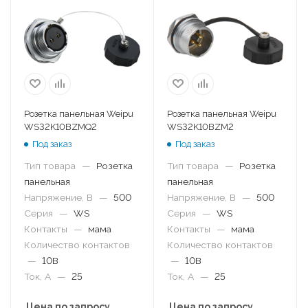
Розетка панельная Weipu
Розетка панельная Weipu
WS32K10BZMQ2
WS32K10BZM2
Под заказ
Под заказ
Тип товара
—
Розетка
Тип товара
—
Розетка
панельная
панельная
Напряжение, В
—
500
Напряжение, В
—
500
Серия
—
WS
Серия
—
WS
Контакты
—
мама
Контакты
—
мама
Количество контактов
Количество контактов
—
10B
—
10B
Ток, А
—
25
Ток, А
—
25
Цена по запросу
Цена по запросу