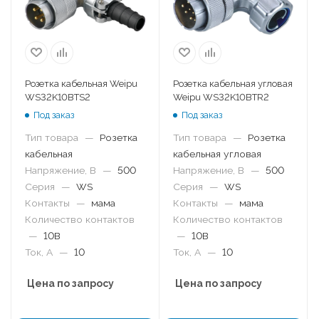
Розетка кабельная Weipu
Розетка кабельная угловая
WS32K10BTS2
Weipu WS32K10BTR2
Под заказ
Под заказ
Тип товара
—
Розетка
Тип товара
—
Розетка
кабельная
кабельная угловая
Напряжение, В
—
500
Напряжение, В
—
500
Серия
—
WS
Серия
—
WS
Контакты
—
мама
Контакты
—
мама
Количество контактов
Количество контактов
—
10B
—
10B
Ток, А
—
10
Ток, А
—
10
Цена по запросу
Цена по запросу