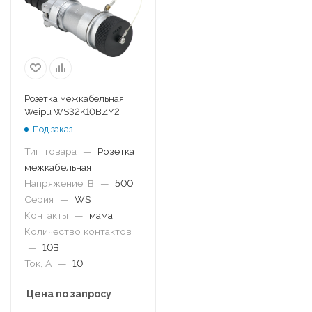
Розетка межкабельная
Weipu WS32K10BZY2
Под заказ
Тип товара
—
Розетка
межкабельная
Напряжение, В
—
500
Серия
—
WS
Контакты
—
мама
Количество контактов
—
10B
Ток, А
—
10
Цена по запросу