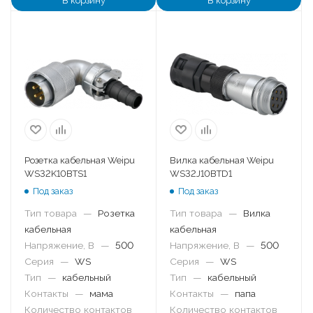
В корзину
В корзину
Розетка кабельная Weipu
Вилка кабельная Weipu
WS32K10BTS1
WS32J10BTD1
Под заказ
Под заказ
Тип товара
—
Розетка
Тип товара
—
Вилка
кабельная
кабельная
Напряжение, В
—
500
Напряжение, В
—
500
Серия
—
WS
Серия
—
WS
Тип
—
кабельный
Тип
—
кабельный
Контакты
—
мама
Контакты
—
папа
Количество контактов
Количество контактов