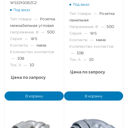
WS32K10BZC2
Под заказ
Под заказ
Тип товара
—
Розетка
Тип товара
—
Розетка
панельная
межкабельная угловая
Напряжение, В
—
500
Напряжение, В
—
500
Серия
—
WS
Серия
—
WS
Контакты
—
мама
Контакты
—
мама
Количество контактов
Количество контактов
—
10B
—
10B
Ток, А
—
10
Ток, А
—
10
Цена по запросу
Цена по запросу
В корзину
В корзину