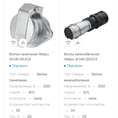
Вилка панельная Weipu
Вилка межкабельная
WS40J19ZG3
Weipu WS40J19ZD3
Под заказ
Под заказ
Тип товара
—
Вилка
Тип товара
—
Вилка
панельная
межкабельная
Напряжение, В
—
500
Напряжение, В
—
500
Серия
—
WS
Серия
—
WS
Контакты
—
папа
Контакты
—
папа
Количество контактов
Количество контактов
—
19
—
19
Ток, А
—
25
Ток, А
—
25