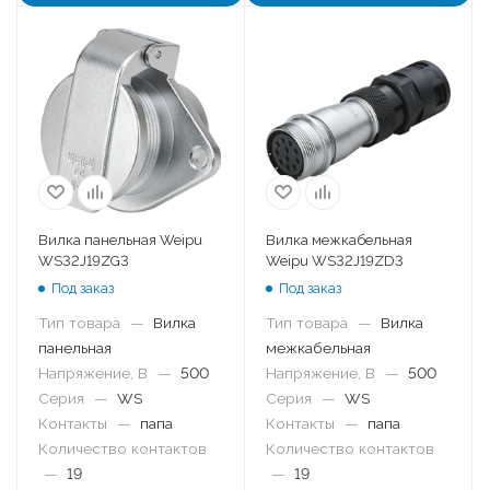
Вилка панельная Weipu
Вилка межкабельная
WS32J19ZG3
Weipu WS32J19ZD3
Под заказ
Под заказ
Тип товара
—
Вилка
Тип товара
—
Вилка
панельная
межкабельная
Напряжение, В
—
500
Напряжение, В
—
500
Серия
—
WS
Серия
—
WS
Контакты
—
папа
Контакты
—
папа
Количество контактов
Количество контактов
—
19
—
19