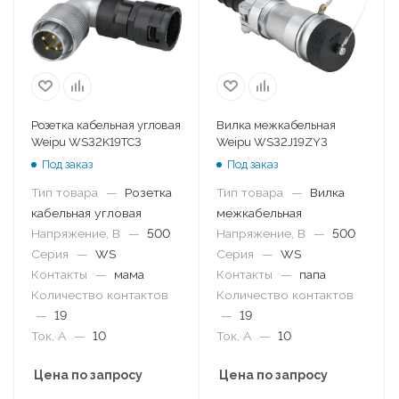
Розетка кабельная угловая
Вилка межкабельная
Weipu WS32K19TC3
Weipu WS32J19ZY3
Под заказ
Под заказ
Тип товара
—
Розетка
Тип товара
—
Вилка
кабельная угловая
межкабельная
Напряжение, В
—
500
Напряжение, В
—
500
Серия
—
WS
Серия
—
WS
Контакты
—
мама
Контакты
—
папа
Количество контактов
Количество контактов
—
19
—
19
Ток, А
—
10
Ток, А
—
10
Цена по запросу
Цена по запросу