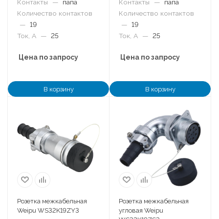
Контакты
—
папа
Контакты
—
папа
Количество контактов
Количество контактов
—
19
—
19
Ток, А
—
25
Ток, А
—
25
Цена по запросу
Цена по запросу
В корзину
В корзину
Розетка межкабельная
Розетка межкабельная
Weipu WS32K19ZY3
угловая Weipu