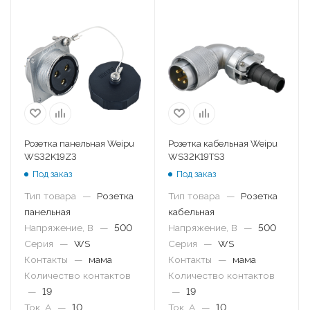
Розетка панельная Weipu
Розетка кабельная Weipu
WS32K19Z3
WS32K19TS3
Под заказ
Под заказ
Тип товара
—
Розетка
Тип товара
—
Розетка
панельная
кабельная
Напряжение, В
—
500
Напряжение, В
—
500
Серия
—
WS
Серия
—
WS
Контакты
—
мама
Контакты
—
мама
Количество контактов
Количество контактов
—
19
—
19
Ток, А
—
10
Ток, А
—
10