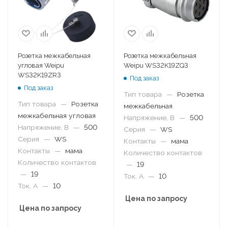
Розетка межкабельная
Розетка межкабельная
угловая Weipu
Weipu WS32K19ZQ3
WS32K19ZR3
Под заказ
Под заказ
Тип товара
—
Розетка
Тип товара
—
Розетка
межкабельная
межкабельная угловая
Напряжение, В
—
500
Напряжение, В
—
500
Серия
—
WS
Серия
—
WS
Контакты
—
мама
Контакты
—
мама
Количество контактов
Количество контактов
—
19
—
19
Ток, А
—
10
Ток, А
—
10
Цена по запросу
Цена по запросу