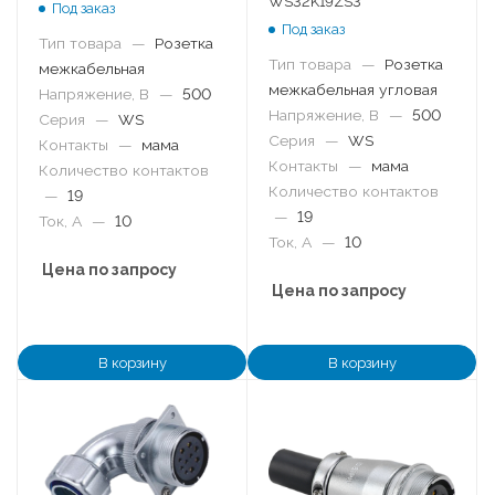
WS32K19ZS3
Под заказ
Под заказ
Тип товара
—
Розетка
Тип товара
—
Розетка
межкабельная
межкабельная угловая
Напряжение, В
—
500
Напряжение, В
—
500
Серия
—
WS
Серия
—
WS
Контакты
—
мама
Контакты
—
мама
Количество контактов
Количество контактов
—
19
—
19
Ток, А
—
10
Ток, А
—
10
Цена по запросу
Цена по запросу
В корзину
В корзину