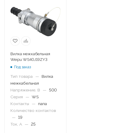
Вилка межкабельная
Weipu WS40J19ZY3
Под заказ
Тип товара
—
Вилка
межкабельная
Напряжение, В
—
500
Серия
—
WS
Контакты
—
папа
Количество контактов
—
19
Ток, А
—
25