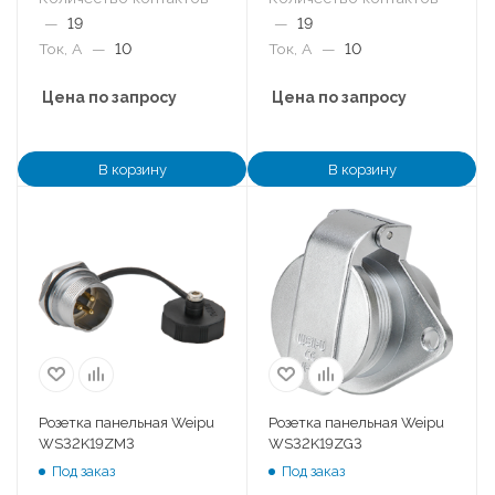
—
19
—
19
Ток, А
—
10
Ток, А
—
10
Цена по запросу
Цена по запросу
В корзину
В корзину
Розетка панельная Weipu
Розетка панельная Weipu
WS32K19ZM3
WS32K19ZG3
Под заказ
Под заказ