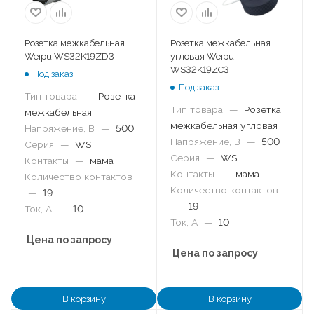
Розетка межкабельная
Розетка межкабельная
Weipu WS32K19ZD3
угловая Weipu
WS32K19ZC3
Под заказ
Под заказ
Тип товара
—
Розетка
Тип товара
—
Розетка
межкабельная
межкабельная угловая
Напряжение, В
—
500
Напряжение, В
—
500
Серия
—
WS
Серия
—
WS
Контакты
—
мама
Контакты
—
мама
Количество контактов
Количество контактов
—
19
—
19
Ток, А
—
10
Ток, А
—
10
Цена по запросу
Цена по запросу
В корзину
В корзину