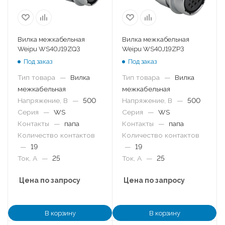
Вилка межкабельная
Вилка межкабельная
Weipu WS40J19ZQ3
Weipu WS40J19ZP3
Под заказ
Под заказ
Тип товара
—
Вилка
Тип товара
—
Вилка
межкабельная
межкабельная
Напряжение, В
—
500
Напряжение, В
—
500
Серия
—
WS
Серия
—
WS
Контакты
—
папа
Контакты
—
папа
Количество контактов
Количество контактов
—
19
—
19
Ток, А
—
25
Ток, А
—
25
Цена по запросу
Цена по запросу
В корзину
В корзину