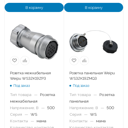
В корзину
В корзину
Розетка межкабельная
Розетка панельная Weipu
Weipu WS32K19ZP3
WS32K19ZMQ3
Под заказ
Под заказ
Тип товара
—
Розетка
Тип товара
—
Розетка
межкабельная
панельная
Напряжение, В
—
500
Напряжение, В
—
500
Серия
—
WS
Серия
—
WS
Контакты
—
мама
Контакты
—
мама
Количество контактов
Количество контактов