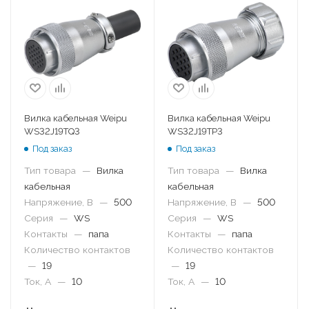
Вилка кабельная Weipu
Вилка кабельная Weipu
WS32J19TQ3
WS32J19TP3
Под заказ
Под заказ
Тип товара
—
Вилка
Тип товара
—
Вилка
кабельная
кабельная
Напряжение, В
—
500
Напряжение, В
—
500
Серия
—
WS
Серия
—
WS
Контакты
—
папа
Контакты
—
папа
Количество контактов
Количество контактов
—
19
—
19
Ток, А
—
10
Ток, А
—
10