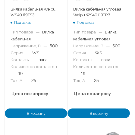
Вилка кабельная Weipu
Вилка кабельная угловая
WS40J19TS3
Weipu WS40J19TR3
Под заказ
Под заказ
Тип товара
—
Вилка
Тип товара
—
Вилка
кабельная
кабельная угловая
Напряжение, В
—
500
Напряжение, В
—
500
Серия
—
WS
Серия
—
WS
Контакты
—
папа
Контакты
—
папа
Количество контактов
Количество контактов
—
19
—
19
Ток, А
—
25
Ток, А
—
25
Цена по запросу
Цена по запросу
В корзину
В корзину