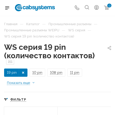
0
—
—
—
Главная
Каталог
Промышленные разъемы
—
—
Промышленные разъемы WEIPU
WS серия
WS серия 19 pin (количество контактов)
WS серия 19 pin
(количество контактов)
151
19 pin
10 pin
10B pin
11 pin
Показать еще
ФИЛЬТР