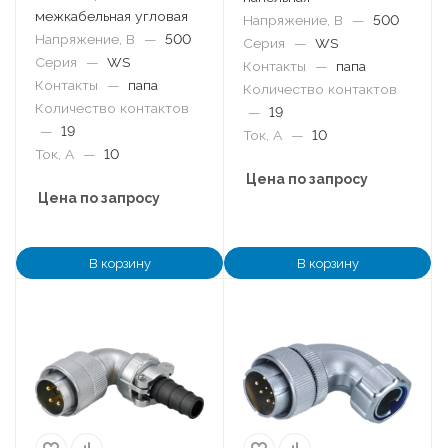
межкабельная угловая
Напряжение, В
—
500
Напряжение, В
—
500
Серия
—
WS
Серия
—
WS
Контакты
—
папа
Контакты
—
папа
Количество контактов
Количество контактов
—
19
—
19
Ток, А
—
10
Ток, А
—
10
Цена по запросу
Цена по запросу
В корзину
В корзину