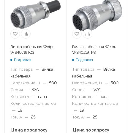
Вилка кабельная Weipu
Вилка кабельная Weipu
WS40J19TQ3
WS40J19TP3
Под заказ
Под заказ
Тип товара
—
Вилка
Тип товара
—
Вилка
кабельная
кабельная
Напряжение, В
—
500
Напряжение, В
—
500
Серия
—
WS
Серия
—
WS
Контакты
—
папа
Контакты
—
папа
Количество контактов
Количество контактов
—
19
—
19
Ток, А
—
25
Ток, А
—
25
Цена по запросу
Цена по запросу