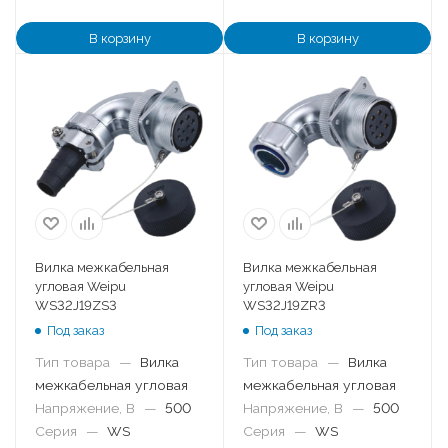
В корзину
В корзину
Вилка межкабельная
Вилка межкабельная
угловая Weipu
угловая Weipu
WS32J19ZS3
WS32J19ZR3
Под заказ
Под заказ
Тип товара
—
Вилка
Тип товара
—
Вилка
межкабельная угловая
межкабельная угловая
Напряжение, В
—
500
Напряжение, В
—
500
Серия
—
WS
Серия
—
WS