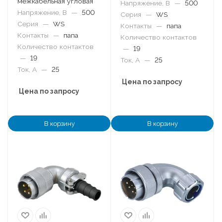
межкабельная угловая
Напряжение, В
—
500
Напряжение, В
—
500
Серия
—
WS
Серия
—
WS
Контакты
—
папа
Контакты
—
папа
Количество контактов
Количество контактов
—
19
—
19
Ток, А
—
25
Ток, А
—
25
Цена по запросу
Цена по запросу
В корзину
В корзину