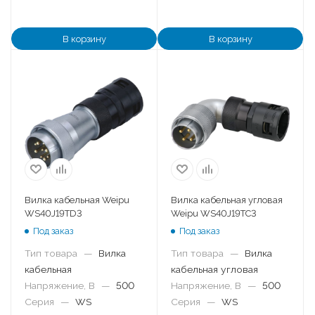
В корзину
В корзину
Вилка кабельная Weipu
Вилка кабельная угловая
WS40J19TD3
Weipu WS40J19TC3
Под заказ
Под заказ
Тип товара
—
Вилка
Тип товара
—
Вилка
кабельная
кабельная угловая
Напряжение, В
—
500
Напряжение, В
—
500
Серия
—
WS
Серия
—
WS