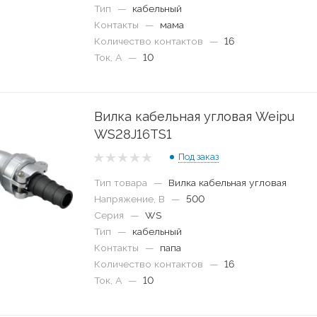
Тип
—
кабельный
Контакты
—
мама
Количество контактов
—
16
Ток, А
—
10
Вилка кабельная угловая Weipu
WS28J16TS1
Под заказ
Тип товара
—
Вилка кабельная угловая
Напряжение, В
—
500
Серия
—
WS
Тип
—
кабельный
Контакты
—
папа
Количество контактов
—
16
Ток, А
—
10