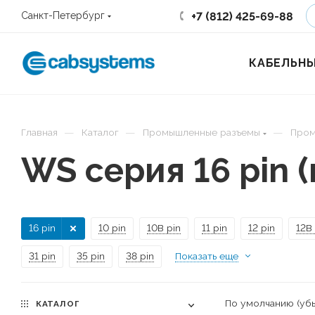
+7 (812) 425-69-88
Санкт-Петербург
КАБЕЛЬНЫ
—
—
—
Главная
Каталог
Промышленные разъемы
Пром
WS серия 16 pin 
16 pin
10 pin
10B pin
11 pin
12 pin
12B 
31 pin
35 pin
38 pin
Показать еще
По умолчанию (уб
КАТАЛОГ