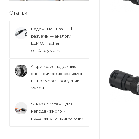
9 (
238
)
Статьи
Надёжные Push-Pull
разъёмы — аналоги
LEMO, Fischer
от Cabsystems
4 критерия надёжных
электрических разъёмов
на примере продукции
Weipu
SERVO системы для
неподвижного и
подвижного применения