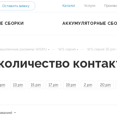
Каталог
Услуги
Произв
Оставить заявку
Е СБОРКИ
АККУМУЛЯТОРНЫЕ СБ
—
—
ышленные разъемы WEIPU
WS серия
WS серия 16 pin 
(количество контак
pin
13 pin
15 pin
17 pin
19 pin
2 pin
20 pin
ывание)