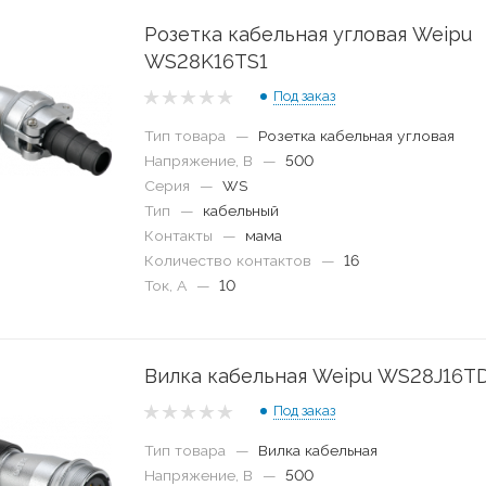
Розетка кабельная угловая Weipu
WS28K16TS1
Под заказ
Тип товара
—
Розетка кабельная угловая
Напряжение, В
—
500
Серия
—
WS
Тип
—
кабельный
Контакты
—
мама
Количество контактов
—
16
Ток, А
—
10
Вилка кабельная Weipu WS28J16T
Под заказ
Тип товара
—
Вилка кабельная
Напряжение, В
—
500