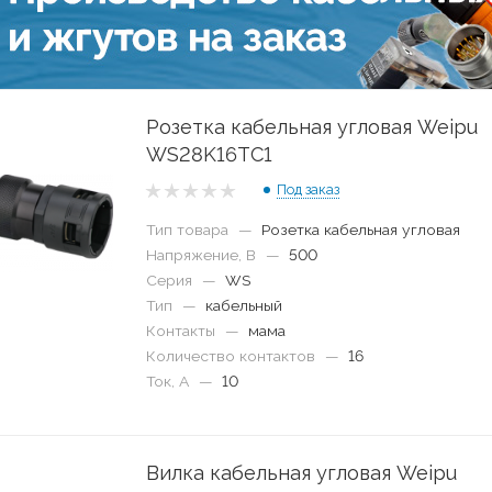
Розетка кабельная угловая Weipu
WS28K16TC1
Под заказ
Тип товара
—
Розетка кабельная угловая
Напряжение, В
—
500
Серия
—
WS
Тип
—
кабельный
Контакты
—
мама
Количество контактов
—
16
Ток, А
—
10
Вилка кабельная угловая Weipu