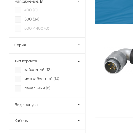
Напряжение, В
Розетка межкабельная
400 (
0
)
угловая (
3
)
500 (
34
)
Розетка панельная (
4
)
500 / 400 (
0
)
Серия
Тип корпуса
кабельный (
12
)
межкабельный (
14
)
панельный (
8
)
Вид корпуса
Кабель