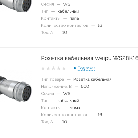
Серия
—
WS
Тип
—
кабельный
Контакты
—
папа
Количество контактов
—
16
Ток, А
—
10
Розетка кабельная Weipu WS28K1
Под заказ
Тип товара
—
Розетка кабельная
Напряжение, В
—
500
Серия
—
WS
Тип
—
кабельный
Контакты
—
мама
Количество контактов
—
16
Ток, А
—
10