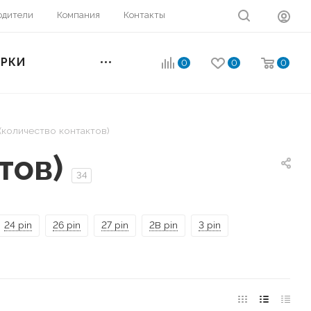
одители
Компания
Контакты
ОРКИ
0
0
0
(количество контактов)
тов)
34
24 pin
26 pin
27 pin
2B pin
3 pin