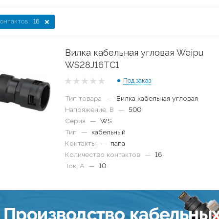
контактов:
16
Вилка кабельная угловая Weipu
WS28J16TC1
Под заказ
Тип товара
—
Вилка кабельная угловая
Напряжение, В
—
500
Серия
—
WS
Тип
—
кабельный
Контакты
—
папа
Количество контактов
—
16
Ток, А
—
10