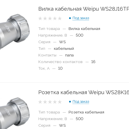
Вилка кабельная Weipu WS28J16T
Под заказ
Тип товара
—
Вилка кабельная
Напряжение, В
—
500
Серия
—
WS
Тип
—
кабельный
Контакты
—
папа
Количество контактов
—
16
Ток, А
—
10
Розетка кабельная Weipu WS28K1
Под заказ
Тип товара
—
Розетка кабельная
Напряжение, В
—
500
Серия
—
WS