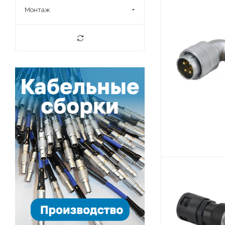
32 / 10 (
0
)
Монтаж
4 (
457
)
44326 (
0
)
40 (
34
)
5 (
0
)
42 (
68
)
5 / 30 (
0
)
4B (
34
)
50 (
0
)
5 (
303
)
50 / 10 (
0
)
52 (
34
)
50 / 25 (
0
)
53 (
34
)
60 / 5 (
0
)
6 (
102
)
60 / 50 (
0
)
61 (
68
)
6B (
34
)
7 (
304
)
7B (
34
)
8 (
136
)
8B (
67
)