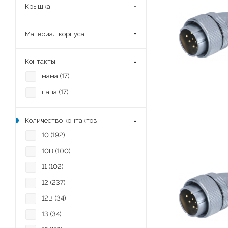
Крышка
Материал корпуса
Контакты
мама (
17
)
папа (
17
)
Количество контактов
10 (
192
)
10B (
100
)
11 (
102
)
12 (
237
)
12B (
34
)
13 (
34
)