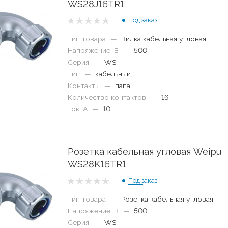
WS28J16TR1
Под заказ
Тип товара
—
Вилка кабельная угловая
Напряжение, В
—
500
Серия
—
WS
Тип
—
кабельный
Контакты
—
папа
Количество контактов
—
16
Ток, А
—
10
Розетка кабельная угловая Weipu
WS28K16TR1
Под заказ
Тип товара
—
Розетка кабельная угловая
Напряжение, В
—
500
Серия
—
WS